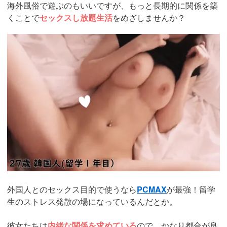
海外風俗で遊ぶのもいいですが、もっと長期的に関係を築
くことで
セックスし放題生活
をめざしませんか？
https://pcmax.jp/lp/?
ad_id=rm307152
外国人とのセックス目的で使うなら
PCMAX
が最強！留学
生のストレス発散の場になっているんだとか。
彼女たちは
内緒な関係を求めている
ので、かなり都合が良