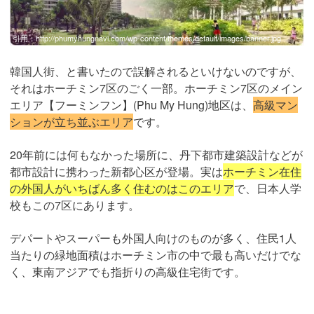
引用：
http://phumyhungnavi.com/wp-content/themes/default/images/banner.jpg
韓国人街、と書いたので誤解されるといけないのですが、
それはホーチミン7区のごく一部。ホーチミン7区のメイン
エリア【フーミンフン】(Phu My Hung)地区は、
高級マン
ションが立ち並ぶエリア
です。
20年前には何もなかった場所に、丹下都市建築設計などが
都市設計に携わった新都心区が登場。実は
ホーチミン在住
の外国人がいちばん多く住むのはこのエリア
で、日本人学
校もこの7区にあります。
デパートやスーパーも外国人向けのものが多く、住民1人
当たりの緑地面積はホーチミン市の中で最も高いだけでな
く、東南アジアでも指折りの高級住宅街です。