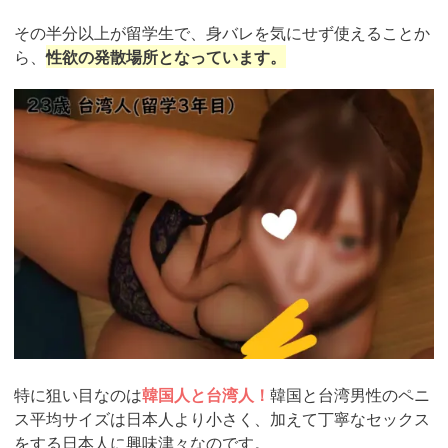
その半分以上が留学生で、身バレを気にせず使えることか
ら、
性欲の発散場所となっています。
https://pcmax.jp/lp/?
ad_id=rm307152
特に狙い目なのは
韓国人と台湾人！
韓国と台湾男性のペニ
ス平均サイズは日本人より小さく、加えて丁寧なセックス
をする日本人に興味津々なのです。