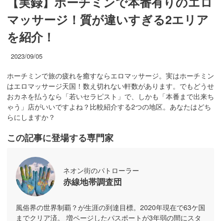
【実録】ホーチミンで本番有りのエロ
マッサージ！質が違いすぎる2エリア
を紹介！
2023/09/05
ホーチミンで旅の疲れを癒すならエロマッサージ。実はホーチミン
はエロマッサージ天国！数え切れない軒数があります。でもどうせ
おカネを払うなら「若いセラピスト」で、しかも「本番まで出来ち
ゃう」店がいいですよね？比較紹介する2つの地区。あなたはどち
らにしますか？
この記事に登場する専門家
ネオン街のパトローラー
赤線地帯調査団
風俗界の世界制覇？が生涯の到達目標。2020年現在で63ケ国
までクリア済。 増ページしたパスポートが3年弱の間にスタ