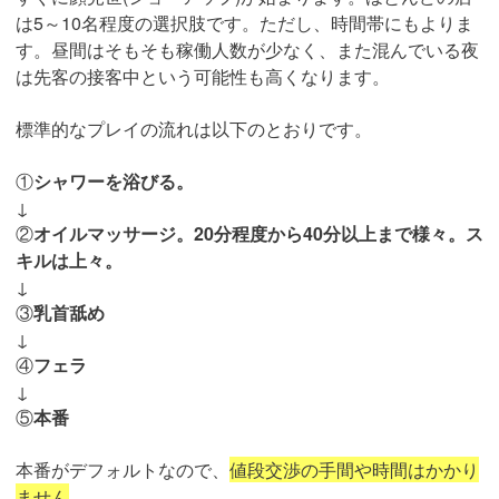
は5～10名程度の選択肢です。ただし、時間帯にもよりま
す。昼間はそもそも稼働人数が少なく、また混んでいる夜
は先客の接客中という可能性も高くなります。
標準的なプレイの流れは以下のとおりです。
①
シャワーを浴びる。
↓
②
オイルマッサージ。20分程度から40分以上まで様々。ス
キルは上々。
↓
③
乳首舐め
↓
④
フェラ
↓
⑤
本番
本番がデフォルトなので、
値段交渉の手間や時間はかかり
ません
。