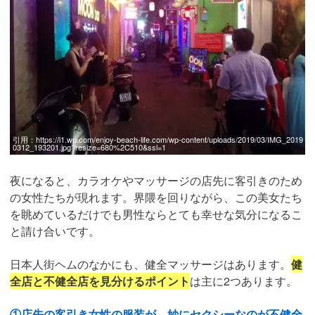
引用：
https://i1.wp.com/enjoy-beach-life.com/wp-content/uploads/2019/03/IMG_2019
0312_193201.jpg?resize=680%2C510&ssl=1
夜になると、カラオケやマッサージの店先に客引きのため
の女性たちが現れます。界隈を回りながら、この美女たち
を眺めているだけでも男性ならとても幸せな気分になるこ
と請け合いです。
日本人街ヘムのなかにも、健全マッサージはあります。
健
全店と不健全店を見分けるポイント
は主に2つあります。
①店先の客引き女性の服装が、妙にセクシーなのが不健全