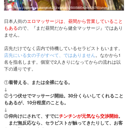
引用：
https://twitter.com/bangkok213/status/1250058804244426760/photo/1
日本人街の
エロマッサージは、昼間から営業していること
もある
ので、『まだ昼間だから健全マッサージ』ではあり
ません。
店先だけでなく店内で待機しているセラピストもいます。
店先にいる女の子がすべて、ではありません
。なかから1
名を指名します。個室で2人きりになってからの流れは以
下の通りです。
①
着替える、または全裸になる。
↓
②
うつ伏せでマッサージ開始。30分くらいしてくれること
もあるが、10分程度のことも。
↓
③
仰向けにされて、すでに
チンチンが元気なら交渉開始
。
まだ無反応なら、セラピストが触ってきたりして、お客