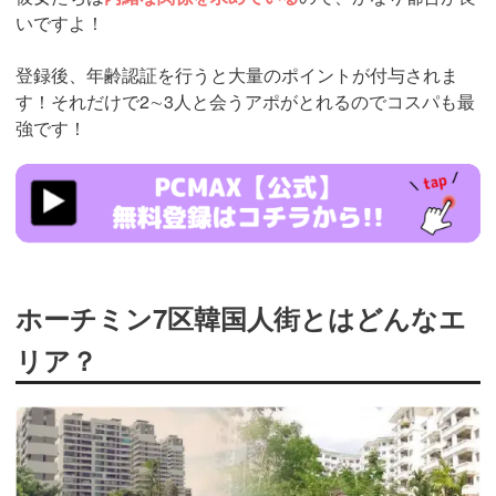
いですよ！
登録後、年齢認証を行うと大量のポイントが付与されま
す！それだけで2∼3人と会うアポがとれるのでコスパも最
強です！
https://pcmax.jp/lp/?
ad_id=rm307152
ホーチミン7区韓国人街とはどんなエ
リア？