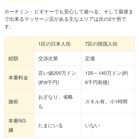
ホーチミン・ビギナーでも安心して遊べる、そして最後ま
で出来るマッサージ店がある主なエリアは次の2ケ所で
す。
1区の日本人街
7区の韓国人街
総額
交渉次第
定価
言い値200万ドン
120～140万ドン(約
本番料金
(約9千円)
6千円前後)
おざなり、省略
施術
スキル有。小1時間
も
本番NG
たまにいる
いない
嬢