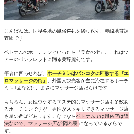
こんばんは。世界各地の風俗巡礼を繰り返す、赤線地帯調
査団です。
ベトナムのホーチミンといったら『美食の街』。これはツ
アーのパンフレットに踊る美辞麗句です。
筆者に言わせれば、
ホーチミンはバンコクに匹敵する『エ
ロマッサージの街』
。外国人観光客が主に滞在するホーチ
ミン1区などは、まさにマッサージ店だらけです。
もちろん、女性ウケするエステ的なマッサージ店も多数あ
るホーチミンですが、男性がスッキリできるマッサージ店
も星の数ほどあります。なぜなら
ベトナムでは風俗店は違
法なので、マッサージ店が“隠れ蓑”
になっているからで
す。