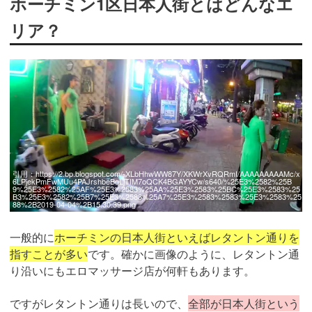
ホーチミン1区日本人街とはどんなエ
リア？
引用：
https://2.bp.blogspot.com/-XLbHhwWW87Y/XKWrXvRQRmI/AAAAAAAAAMc/x
6LPjekPmFwMUu4PAJrshbeBqLjTIM7oQCK4BGAYYCw/s640/%25E3%2582%25B
9%25E3%2582%25AF%25E3%2583%25AA%25E3%2583%25BC%25E3%2583%25
B3%25E3%2582%25B7%25E3%2583%25A7%25E3%2583%2583%25E3%2583%25
88%2B2019-04-04%2B15.30.39.png
一般的に
ホーチミンの日本人街といえばレタントン通りを
指すことが多い
です。確かに画像のように、レタントン通
り沿いにもエロマッサージ店が何軒もあります。
ですがレタントン通りは長いので、
全部が日本人街という