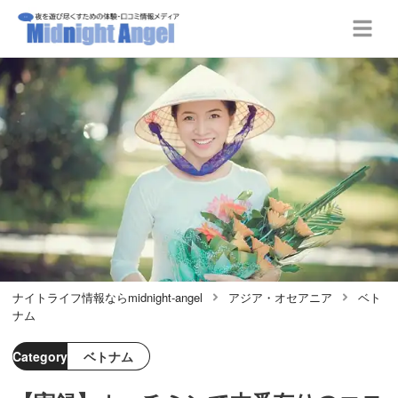
ナイトライフ情報ならmidnight-angel
アジア・オセアニア
ベト
ナム
Category
ベトナム