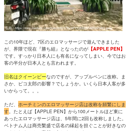
引用：
https://miro.medium.com/max/600/1*ByntFEQ88jBIiFAB5APo8Q.jpeg
この10年ほど、7区のエロマッサージで遊んできました
が、界隈で現在『勝ち組』となったのが
【APPLE PEN】
です。すっかり日本人にも有名になってしまい、今ではお
客の半分が日本人とも言われます。
旧名はクイーンビー
なのですが、アップルペンに改称。ま
さか、ピコ太郎の影響？でしょうか。いくら日本人客が多
いからって。。。
ただ、
ホーチミンのエロマッサージ店は改称を頻繁にしま
す
。たとえば【APPLE PEN】から100メートルほど東に
あったエロマッサージ店は、5年間に2回も改称しました。
ベトナム人は商売繫盛で店名の縁起を担ぐことが好きなの