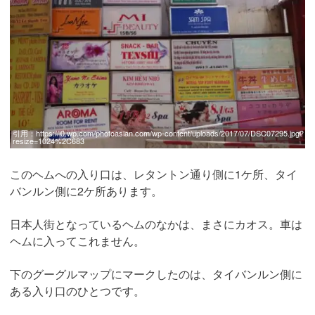
引用：
https://i0.wp.com/photoasian.com/wp-content/uploads/2017/07/DSC07295.jpg?
resize=1024%2C683
このヘムへの入り口は、レタントン通り側に1ケ所、タイ
バンルン側に2ケ所あります。
日本人街となっているヘムのなかは、まさにカオス。車は
ヘムに入ってこれません。
下のグーグルマップにマークしたのは、タイバンルン側に
ある入り口のひとつです。