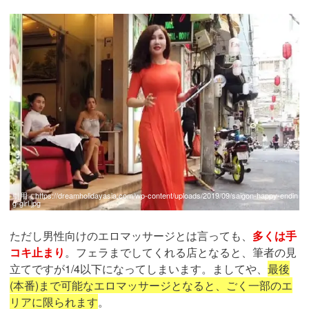
引用：
https://dreamholidayasia.com/wp-content/uploads/2019/09/saigon-happy-endin
g-girl.jpg
ただし男性向けのエロマッサージとは言っても、
多くは手
コキ止まり
。フェラまでしてくれる店となると、筆者の見
立てですが1/4以下になってしまいます。ましてや、
最後
(本番)まで可能なエロマッサージとなると、ごく一部のエ
リアに限られます
。