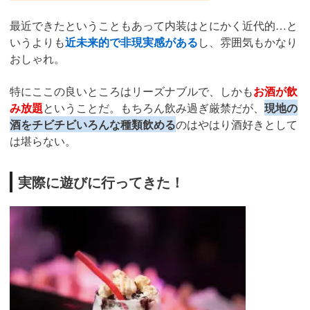
最近できたということもあって内装はとにかく近代的…と
いうよりも
近未来的で非現実感がある
し、雰囲気もかなり
おしゃれ。
特にここの良いところはリーズナブルで、しかも
お酒が飲
み放題
ということだ。もちろん飲み過ぎ厳禁だが、
現地の
酒をチビチビいろんな種類飲める
のはやはり酒好きとして
は堪らない。
実際に遊びに行ってきた！