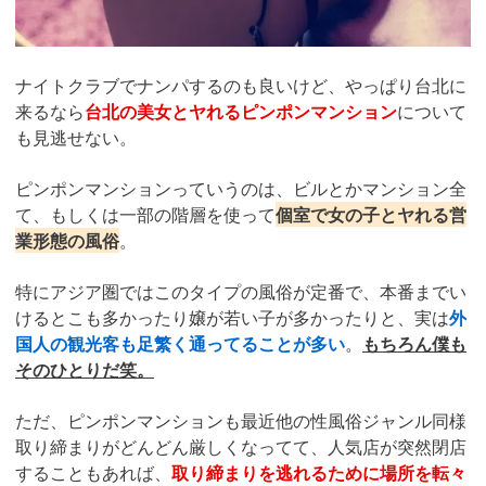
ナイトクラブでナンパするのも良いけど、やっぱり台北に
来るなら
台北の美女とヤれるピンポンマンション
について
も見逃せない。
ピンポンマンションっていうのは、ビルとかマンション全
て、もしくは一部の階層を使って
個室で女の子とヤれる営
業形態の風俗
。
特にアジア圏ではこのタイプの風俗が定番で、本番までい
けるとこも多かったり嬢が若い子が多かったりと、実は
外
国人の観光客も足繁く通ってることが多い
。
もちろん僕も
そのひとりだ笑。
ただ、ピンポンマンションも最近他の性風俗ジャンル同様
取り締まりがどんどん厳しくなってて、人気店が突然閉店
することもあれば、
取り締まりを逃れるために場所を転々