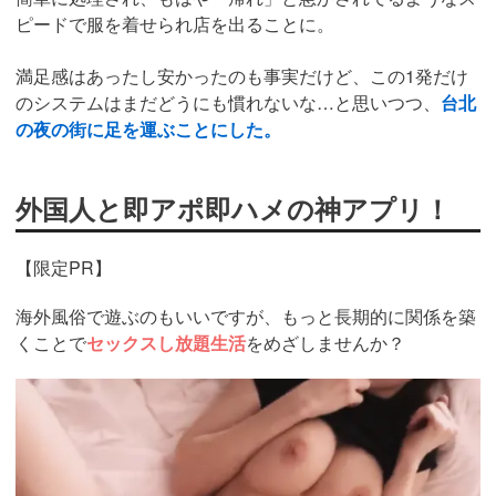
ピードで服を着せられ店を出ることに。
満足感はあったし安かったのも事実だけど、この1発だけ
のシステムはまだどうにも慣れないな…と思いつつ、
台北
の夜の街に足を運ぶことにした。
外国人と即アポ即ハメの神アプリ！
【限定PR】
海外風俗で遊ぶのもいいですが、もっと長期的に関係を築
くことで
セックスし放題生活
をめざしませんか？
https://pcmax.jp/lp/?
ad_id=rm307152