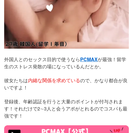
外国人とのセックス目的で使うなら
PCMAX
が最強！留学
生のストレス発散の場になっているんだとか。
彼女たちは
内緒な関係を求めている
ので、かなり都合が良
いですよ！
登録後、年齢認証を行うと大量のポイントが付与されま
す！それだけで2∼3人と会うアポがとれるのでコスパも最
強です！
https://pcmax.jp/lp/?