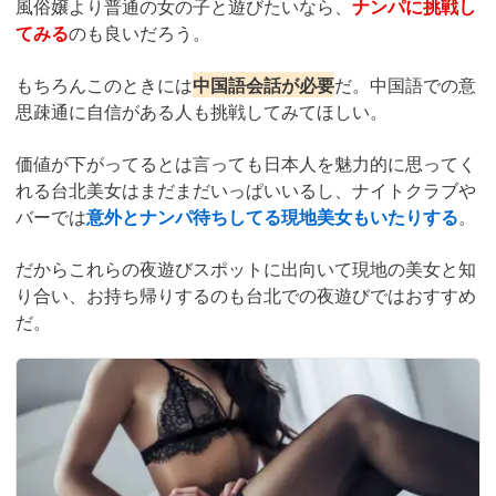
風俗嬢より普通の女の子と遊びたいなら、
ナンパに挑戦し
てみる
のも良いだろう。
もちろんこのときには
中国語会話が必要
だ。中国語での意
思疎通に自信がある人も挑戦してみてほしい。
価値が下がってるとは言っても日本人を魅力的に思ってく
れる台北美女はまだまだいっぱいいるし、ナイトクラブや
バーでは
意外とナンパ待ちしてる現地美女もいたりする
。
だからこれらの夜遊びスポットに出向いて現地の美女と知
り合い、お持ち帰りするのも台北での夜遊びではおすすめ
だ。