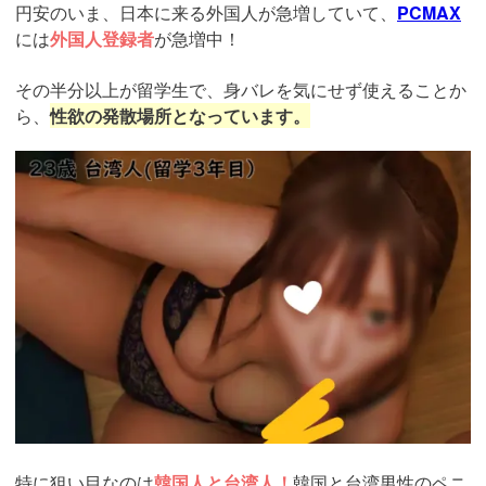
円安のいま、日本に来る外国人が急増していて、
PCMAX
には
外国人登録者
が急増中！
その半分以上が留学生で、身バレを気にせず使えることか
ら、
性欲の発散場所となっています。
https://pcmax.jp/lp/?
ad_id=rm307152
特に狙い目なのは
韓国人と台湾人！
韓国と台湾男性のペニ