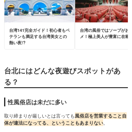
台湾141完全ガイド！初心者もベ
台湾の風俗ではソープがお
テランも満足する台湾美女との
メ！極上美人が豊富に在籍
熱い夜!?
台北にはどんな夜遊びスポットがあ
る？
性風俗店は未だに多い
取り締まりが厳しいとは言っても
風俗店を営業すること自
体が違法になってる、ということもあまりない
。