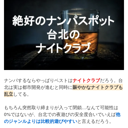
ナンパするならやっぱりベストは
ナイトクラブ
だろう。台
北は実は都市開発が進むと同時に
賑やかなナイトクラブも
乱立
してる。
もちろん突然取り締まりが入って閉鎖…なんて可能性は
0%ではないが、台北での夜遊びの安全度合いでいえば
他
のジャンルよりは比較的遊びやすい
と言えるだろう。