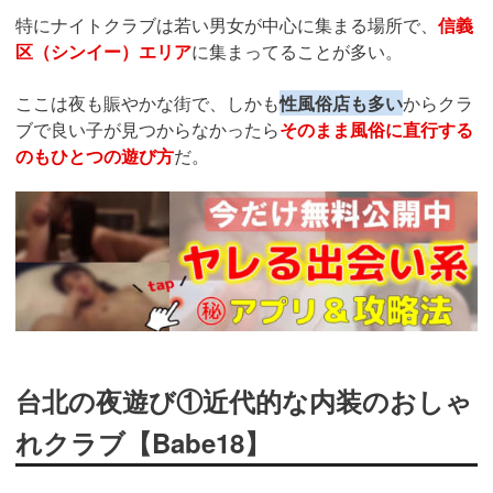
特にナイトクラブは若い男女が中心に集まる場所で、
信義
区（シンイー）エリア
に集まってることが多い。
ここは夜も賑やかな街で、しかも
性風俗店も多い
からクラ
ブで良い子が見つからなかったら
そのまま風俗に直行する
のもひとつの遊び方
だ。
https://midnight-
angel.jp/5771
台北の夜遊び①近代的な内装のおしゃ
れクラブ【Babe18】