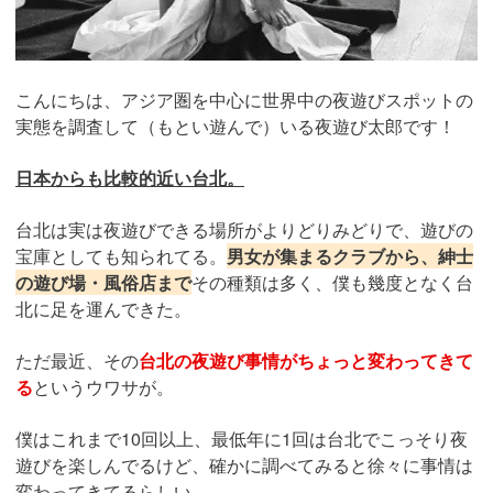
こんにちは、アジア圏を中心に世界中の夜遊びスポットの
実態を調査して（もとい遊んで）いる夜遊び太郎です！
日本からも比較的近い台北。
台北は実は夜遊びできる場所がよりどりみどりで、遊びの
宝庫としても知られてる。
男女が集まるクラブから、紳士
の遊び場・風俗店まで
その種類は多く、僕も幾度となく台
北に足を運んできた。
ただ最近、その
台北の夜遊び事情がちょっと変わってきて
る
というウワサが。
僕はこれまで10回以上、最低年に1回は台北でこっそり夜
遊びを楽しんでるけど、確かに調べてみると徐々に事情は
変わってきてるらしい。