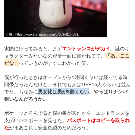
引用：
https://www.instagram.com/p/Bc9yt2bnU82/
実際に行ってみると、まず
エントランスがデカイ
。謎のキ
ャラクターみたいなのが壁一面に書かれてて、
「あ、ここ
だな」
っていうのがすぐにわかった笑。
僕が行ったときはオープンから1時間くらいは経ってる時
間帯だったんだけど、それでも人は10〜15人くらいは並ん
でた。ちなみに
男女比は男が8割くらい
。
やっぱりナンパ
狙いなんだろうか。
ボケーッと並んでると僕の番が来たから、エントランスを
支払いパスポートを見せた。
パスポートはコピーを取られ
た
がまあこれも安全確認のためだろう。