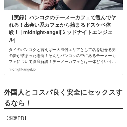
【実録】バンコクのテーメーカフェで選んでヤ
れる！出会い系カフェから始まるドスケベ体
験！ | midnight-angel[ミッドナイトエンジェ
ル]
タイのバンコクと言えば一大風俗エリアとして名を馳せる男
の夢が詰まった場所！そんなバンコクの中にあるテーメーカ
フェについて徹底解説！テーメーカフェとは一体どういうも
のなのか、そして女の子とどういう事が出来るのかを体験談
midnight-angel.jp
を交えて徹底的に紹介していきます！
外国人とコスパ良く安全にセックスす
るなら！
【限定PR】