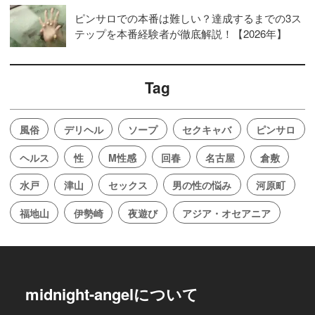
ピンサロでの本番は難しい？達成するまでの3ス
テップを本番経験者が徹底解説！【2026年】
Tag
風俗
デリヘル
ソープ
セクキャバ
ピンサロ
ヘルス
性
M性感
回春
名古屋
倉敷
水戸
津山
セックス
男の性の悩み
河原町
福地山
伊勢崎
夜遊び
アジア・オセアニア
midnight-angelについて