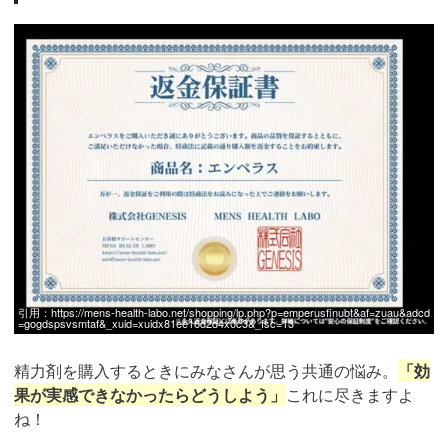
引用：
https://mens-health-labo.net/shopping/lp.php?p=emperusfinubt&af=zuau&adcd
=gogdspsvsmtaf&_xuid=xuidx81ee16d2d4x0c3&_fsc=13
精力剤を購入するときにみなさんが思う共通の悩み。
「効
果が実感できなかったらどうしよう」
これに尽きますよ
ね！