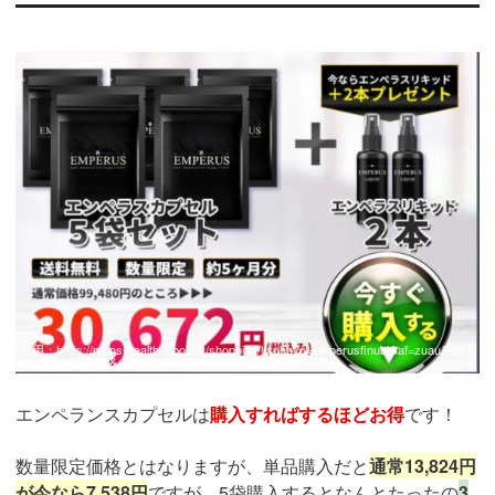
引用：
https://mens-health-labo.net/shopping/lp.php?p=emperusfinubt&af=zuau&adcd
=gogdspsvsmtaf&_xuid=xuidx81ee16d2d4x0c3&_fsc=13
エンペランスカプセルは
購入すればするほどお得
です！
数量限定価格とはなりますが、単品購入だと
通常13,824円
が今なら7,538円
ですが、5袋購入するとなんとたったの
3