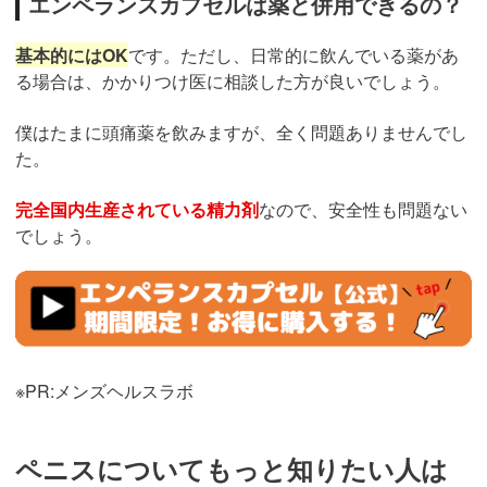
エンペランスカプセルは薬と併用できるの？
基本的にはOK
です。ただし、日常的に飲んでいる薬があ
る場合は、かかりつけ医に相談した方が良いでしょう。
僕はたまに頭痛薬を飲みますが、全く問題ありませんでし
た。
完全国内生産されている精力剤
なので、安全性も問題ない
でしょう。
https://fam-
ad.com/ad/p/r?
_site=67781&_article=21292
※PR:メンズヘルスラボ
ペニスについてもっと知りたい人は