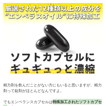
引用：
https://mens-health-labo.net/shopping/lp.php?p=emperusfinubt&af=zuau&adcd
=gogdspsvsmtaf&_xuid=xuidx81ee16d2d4x0c3&_fsc=13
精力剤を飲んだことがない方にもいると思いますが、精力
剤って錠剤がほとんどなんですよ。
でもエンペランスカプセルは
特殊加工されたソフトカプセ