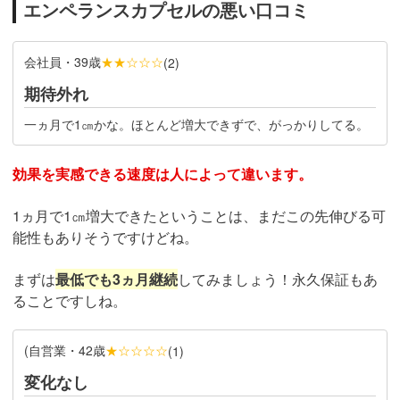
エンペランスカプセルの悪い口コミ
会社員・39歳
★★☆☆☆
(
2
)
期待外れ
一ヵ月で1㎝かな。ほとんど増大できずで、がっかりしてる。
効果を実感できる速度は人によって違います。
1ヵ月で1㎝増大できたということは、まだこの先伸びる可
能性もありそうですけどね。
まずは
最低でも3ヵ月継続
してみましょう！永久保証もあ
ることですしね。
(自営業・42歳
★☆☆☆☆
(
1
)
変化なし