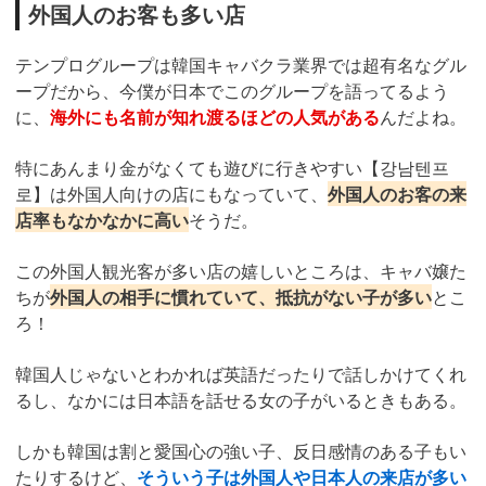
外国人のお客も多い店
テンプログループは韓国キャバクラ業界では超有名なグル
ープだから、今僕が日本でこのグループを語ってるよう
に、
海外にも名前が知れ渡るほどの人気がある
んだよね。
特にあんまり金がなくても遊びに行きやすい【강남텐프
로】は外国人向けの店にもなっていて、
外国人のお客の来
店率もなかなかに高い
そうだ。
この外国人観光客が多い店の嬉しいところは、キャバ嬢た
ちが
外国人の相手に慣れていて、抵抗がない子が多い
とこ
ろ！
韓国人じゃないとわかれば英語だったりで話しかけてくれ
るし、なかには日本語を話せる女の子がいるときもある。
しかも韓国は割と愛国心の強い子、反日感情のある子もい
たりするけど、
そういう子は外国人や日本人の来店が多い