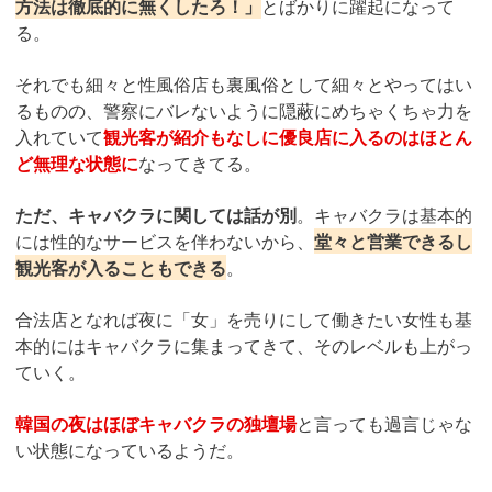
方法は徹底的に無くしたろ！」
とばかりに躍起になって
る。
それでも細々と性風俗店も裏風俗として細々とやってはい
るものの、警察にバレないように隠蔽にめちゃくちゃ力を
入れていて
観光客が紹介もなしに優良店に入るのはほとん
ど無理な状態に
なってきてる。
ただ、キャバクラに関しては話が別
。キャバクラは基本的
には性的なサービスを伴わないから、
堂々と営業できるし
観光客が入ることもできる
。
合法店となれば夜に「女」を売りにして働きたい女性も基
本的にはキャバクラに集まってきて、そのレベルも上がっ
ていく。
韓国の夜はほぼキャバクラの独壇場
と言っても過言じゃな
い状態になっているようだ。