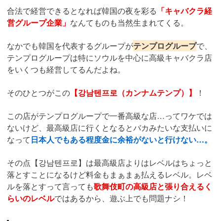
合法で経営できるとなれば韓国の夜を彩る
「キャバクラ経
営グループ企業」
なんてものも当然生まれてくる。
なかでも韓国を代表するグループが
テンプログループ
で、
テンプログループは特にソウルを中心に高級キャバクラ店
をいくつも経営してるんだよね。
そのひとつがこの
【강남텐프로（カンナムテンプ）】
！
この店がテンプログループで一番高級な店…ってワケでは
ないけど、最高級店に行くとなるとバカみたいな支払いに
なって
日本人でもある程度金に余裕がないと行けない…。
その点【강남텐프로】は最高級店よりはレベルはちょっと
落とすことになるけど料金もまぁまぁ払えるレベル。レベ
ルを落とすって言っても
歌舞伎町の高級店と張り合えるく
らいのレベル
ではあるから、遊ぶ上でも問題ナシ！