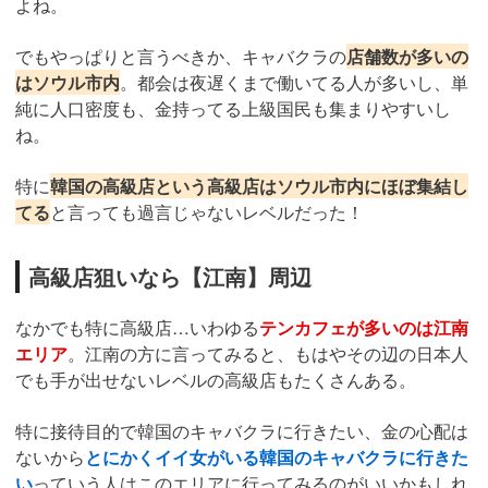
よね。
でもやっぱりと言うべきか、キャバクラの
店舗数が多いの
はソウル市内
。都会は夜遅くまで働いてる人が多いし、単
純に人口密度も、金持ってる上級国民も集まりやすいし
ね。
特に
韓国の高級店という高級店はソウル市内にほぼ集結し
てる
と言っても過言じゃないレベルだった！
高級店狙いなら【江南】周辺
なかでも特に高級店…いわゆる
テンカフェが多いのは江南
エリア
。江南の方に言ってみると、もはやその辺の日本人
でも手が出せないレベルの高級店もたくさんある。
特に接待目的で韓国のキャバクラに行きたい、金の心配は
ないから
とにかくイイ女がいる韓国のキャバクラに行きた
い
っていう人はこのエリアに行ってみるのがいいかもしれ