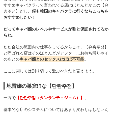
すすめキャバクラって言われてる店はほとんどがこの【유
흥주점】だし、
僕も韓国のキャバクラに行くならこっちを
おすすめしたい！
だってキャバ嬢のレベルやサービスが割と保証されてるか
らね。
ただ合法の範囲内で仕事をしてるからこそ、【유흥주점】
と呼ばれる店はそのほとんどがアフター…お持ち帰りやそ
のあとの
キャバ嬢とのセックスはほぼ不可能
。
ここに関しては割り切って遊ぶべきだと言えよう。
地雷嬢の巣窟!?な【단란주점】
一方で
【단란주점（タンランチョジョム）】
。
基本的な店のシステムについてはあまり変わりはしないん