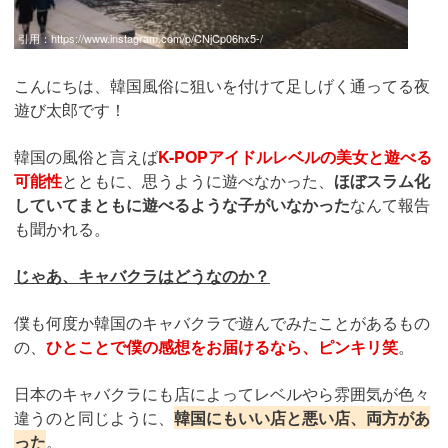
引用：
https://www.instagram.com/p/CNjCp06hx5-/
こんにちは、韓国風俗に狙いを付けて足しげく通ってる夜
遊び太郎です！
韓国の風俗と言えば
K-POPアイドルレベルの美女と遊べる
可能性
とともに、思うように遊べなかった、
ほぼスラム化
していてまともに遊べるような子がいなかった
なんて報告
も聞かれる。
じゃあ、キャバクラはどうなのか？
僕も何度か韓国のキャバクラで遊んでみたことがあるもの
の、
ひとことで僕の感想をお届けるなら、ピンキリ笑
。
日本のキャバクラにも店によってレベルやら雰囲気が色々
違うのと同じように、
韓国にもいい店と悪い店、両方があ
った
。