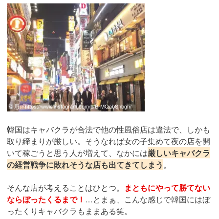
引用：
https://www.instagram.com/p/B-MQabSnbgh/
韓国はキャバクラが合法で他の性風俗店は違法で、しかも
取り締まりが厳しい。そうなれば女の子集めて夜の店を開
いて稼ごうと思う人が増えて、なかには
厳しいキャバクラ
の経営戦争に敗れそうな店も出てきてしまう
。
そんな店が考えることはひとつ。
まともにやって勝てない
ならぼったくるまで！
…とまぁ、こんな感じで韓国にはぼ
ったくりキャバクラもままある笑。