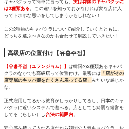
キャバクラって簡単に言っても、
実は韓国のキャバクラに
は2種類ある
。この違いを知っておかなければ変な店に入
ってトホホな思いをしてしまうかもしれない！
この2種類のキャバクラについて紹介していくとともに、
どっちを選ぶべきなのかも合わせて解説していきたい！
高級店の位置付け【유흥주점】
【유흥주점（ユフンジョム）】
は韓国の2種類あるキャバ
クラのなかでも高級店って位置付け。厳密には
「店がその
店専属のキャバ嬢をたくさん雇ってる店」
みたいな感じか
な。
正式雇用してるから教育がしっかりしてるし、日本のキャ
バクラに近いシステムで遊べる。店としても綺麗な経営を
してる（らしい）し
合法の範囲内
。
安心感を持って入れる店だから韓国の人気キャバクラ、お