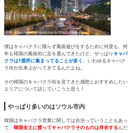
引用：
https://www.instagram.com/p/CGxCu4Mn8ah/
僕はキャバクラに限らず風俗遊びをするために何度も、何
年も韓国の風俗街に足を運んできたけど、やっぱり
キャバ
クラは1箇所に集まってることが多く
、いわゆるキャバク
ラ街が出来上がってきてるんだよね。
その韓国のキャバクラ街を見てきた感想とおすすめしたい
エリアについて話していこうと思う！
やっぱり多いのはソウル市内
韓国はキャバクラ営業に関しては合法っていうこともあっ
て、
韓国全土に渡ってキャバクラそのものは存在する
んだ