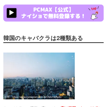
https://pcmax.jp/lp/?
ad_id=rm307152
韓国のキャバクラは2種類ある
引用：
https://www.instagram.com/p/CNhi1W4pitz/