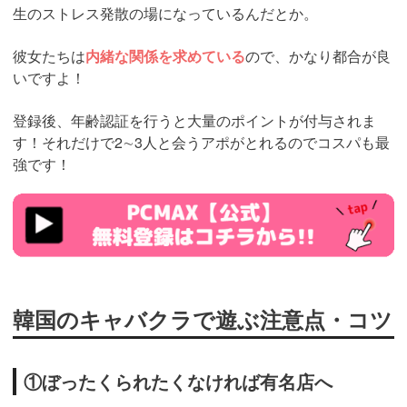
生のストレス発散の場になっているんだとか。
彼女たちは
内緒な関係を求めている
ので、かなり都合が良
いですよ！
登録後、年齢認証を行うと大量のポイントが付与されま
す！それだけで2∼3人と会うアポがとれるのでコスパも最
強です！
https://pcmax.jp/lp/?
ad_id=rm307152
韓国のキャバクラで遊ぶ注意点・コツ
①ぼったくられたくなければ有名店へ