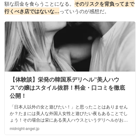
額な罰金を食らうことになる。
そのリスクを背負ってまで
行くべき店ではないな…
っていうのが感想だ。
【体験談】栄発の韓国系デリヘル”美人ハウ
ス”の嬢はスタイル抜群！料金・口コミを徹底
公開！
「日本人以外の女と遊びたい！」と思ったことはありません
か？たまには美人な外国人女性と遊びたい夜もあることでし
ょう！その場合は栄にある美人ハウスというデリヘルがおす
すめですよ。そこで今回は、筆者の体験談を元に「美人ハウ
midnight-angel.jp
ス」について詳しく説明していきます。