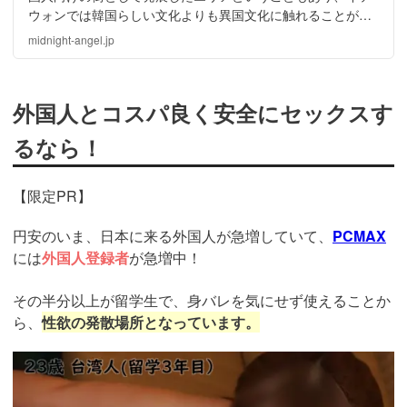
ウォンでは韓国らしい文化よりも異国文化に触れることがで
きます。今回は、様々な文化が入り混じった興味深い街イテ
midnight-angel.jp
ウォンをご紹介しましょう！
外国人とコスパ良く安全にセックスす
るなら！
【限定PR】
円安のいま、日本に来る外国人が急増していて、
PCMAX
には
外国人登録者
が急増中！
その半分以上が留学生で、身バレを気にせず使えることか
ら、
性欲の発散場所となっています。
https://pcmax.jp/lp/?
ad_id=rm307152