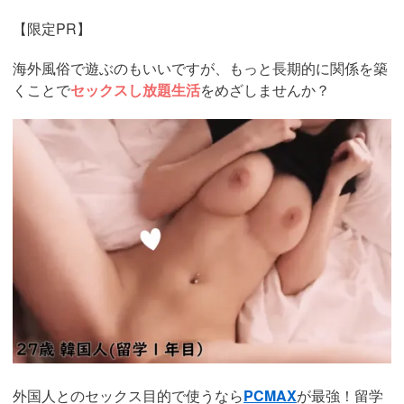
【限定PR】
海外風俗で遊ぶのもいいですが、もっと長期的に関係を築
くことで
セックスし放題生活
をめざしませんか？
https://pcmax.jp/lp/?
ad_id=rm307152
外国人とのセックス目的で使うなら
PCMAX
が最強！留学