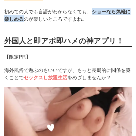
初めての人でも言語がわからなくても、
ショーなら気軽に
楽しめる
のが楽しいところですよね。
外国人と即アポ即ハメの神アプリ！
【限定PR】
海外風俗で遊ぶのもいいですが、もっと長期的に関係を築
くことで
セックスし放題生活
をめざしませんか？
https://pcmax.jp/lp/?
ad_id=rm307152