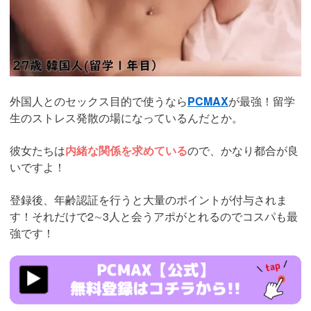
外国人とのセックス目的で使うなら
PCMAX
が最強！留学
生のストレス発散の場になっているんだとか。
彼女たちは
内緒な関係を求めている
ので、かなり都合が良
いですよ！
登録後、年齢認証を行うと大量のポイントが付与されま
す！それだけで2∼3人と会うアポがとれるのでコスパも最
強です！
https://pcmax.jp/lp/?
ad_id=rm307152