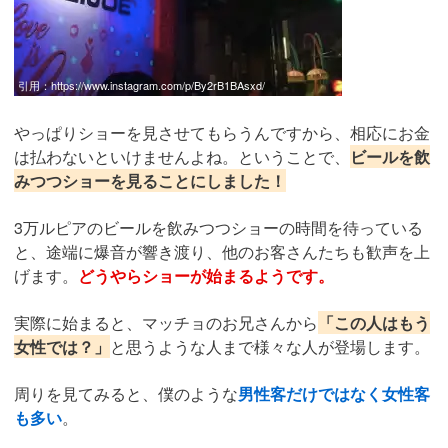
引用：
https://www.instagram.com/p/By2rB1BAsxd/
やっぱりショーを見させてもらうんですから、相応にお金
は払わないといけませんよね。ということで、
ビールを飲
みつつショーを見ることにしました！
3万ルピアのビールを飲みつつショーの時間を待っている
と、途端に爆音が響き渡り、他のお客さんたちも歓声を上
げます。
どうやらショーが始まるようです。
実際に始まると、マッチョのお兄さんから
「この人はもう
女性では？」
と思うような人まで様々な人が登場します。
周りを見てみると、僕のような
男性客だけではなく女性客
も多い
。