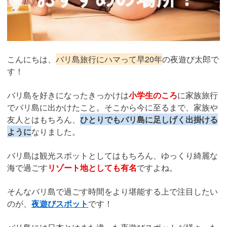
こんにちは、
バリ島旅行にハマって早20年
の夜遊び太郎で
す！
バリ島を好きになったきっかけは
小学生のころ
に家族旅行
でバリ島に出かけたこと。そこから今に至るまで、家族や
友人とはもちろん、
ひとりでもバリ島に足しげく出掛ける
ように
なりました。
バリ島は観光スポットとしてはもちろん、ゆっくり綺麗な
海で過ごす
リゾート地としても有名
ですよね。
そんなバリ島で過ごす時間をより堪能する上で注目したい
のが、
夜遊びスポット
です！