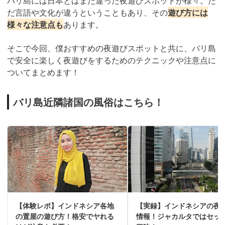
バリ島には日本とはまた違った夜遊びスポットが様々。た
だ言語や文化が違うということもあり、その
遊び方には
様々な注意点も
あります。
そこで今回、僕おすすめの夜遊びスポットと共に、バリ島
で安全に楽しく夜遊びをするためのテクニックや注意点に
ついてまとめます！
バリ島近隣諸国の風俗はこちら！
【体験レポ】インドネシア各地
【実録】インドネシアの夜
の置屋の遊び方！格安でヤれる
情報！ジャカルタではセッ