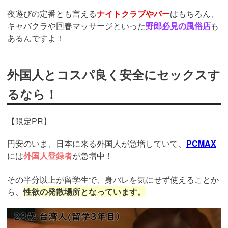
夜遊びの定番とも言える
ナイトクラブやバー
はもちろん、
キャバクラや回春マッサージといった
野郎必見の風俗店
も
あるんですよ！
外国人とコスパ良く安全にセックスす
るなら！
【限定PR】
円安のいま、日本に来る外国人が急増していて、
PCMAX
には
外国人登録者
が急増中！
その半分以上が留学生で、身バレを気にせず使えることか
ら、
性欲の発散場所となっています。
https://pcmax.jp/lp/?
ad_id=rm307152