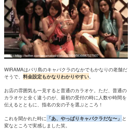
引用：
https://twitter.com/wiramabali/status/238095836687527937
WIRAMAはバリ島のキャバクラのなかでもかなりの老舗だ
そうで、
料金設定もかなりわかりやすい
。
お店の雰囲気も一見すると普通のカラオケ。ただ、普通の
カラオケと全く違うのが、最初の受付の時に人数や時間を
伝えるとともに、指名の女の子を選ぶところ！
これを聞かれた時に
「あ、やっぱりキャバクラだな〜」
と
変なところで実感しました笑。