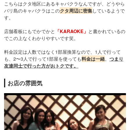
こちらはクタ地区にあるキャバクラなんですが、どうやら
バリ島のキャバクラはこの
クタ周辺に密集
しているようで
す。
店舗看板にもでかでかと
「KARAOKE」
と書かれているの
でこの上なくわかりやすいです笑。
料金設定は人数ではなく1部屋換算なので、1人で行って
も、2〜3人で行って1部屋を使っても
料金は一緒
。
つまり
友達同士で行った方がおトクです。
お店の雰囲気