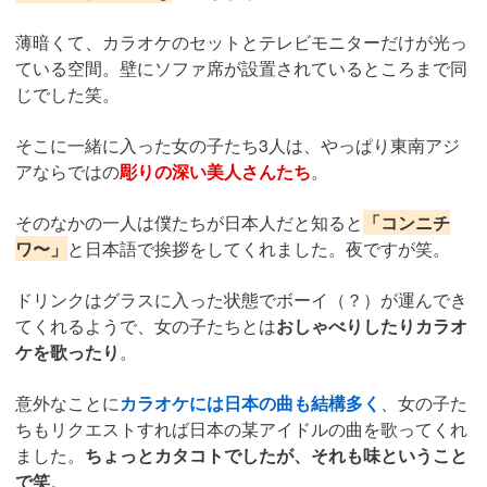
薄暗くて、カラオケのセットとテレビモニターだけが光っ
ている空間。壁にソファ席が設置されているところまで同
じでした笑。
そこに一緒に入った女の子たち3人は、やっぱり東南アジ
アならではの
彫りの深い美人さんたち
。
そのなかの一人は僕たちが日本人だと知ると
「コンニチ
ワ〜」
と日本語で挨拶をしてくれました。夜ですが笑。
ドリンクはグラスに入った状態でボーイ（？）が運んでき
てくれるようで、女の子たちとは
おしゃべりしたりカラオ
ケを歌ったり
。
意外なことに
カラオケには日本の曲も結構多く
、女の子た
ちもリクエストすれば日本の某アイドルの曲を歌ってくれ
ました。
ちょっとカタコトでしたが、それも味ということ
で笑
。