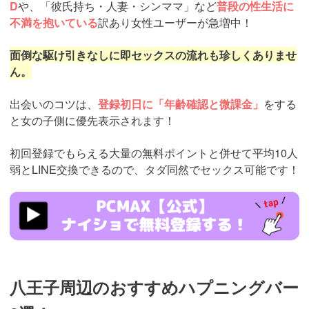
D
や、「彼氏持ち・人妻・シンママ」など
普段の性生活に
不満を抱いている
訳あり女性ユーザーが急増中！
面倒な駆け引きなしに即セックスの流れも珍しくありませ
ん。
出会いのコツは、
登録初日に「年齢確認と微課金」
をする
と女の子側に優先表示されます！
初回登録でもらえる大量の無料ポイントと併せて平均10人
弱とLINE交換できるので、タダ同然でセックス可能です！
https://pcmax.jp/lp/?
ad_id=rm307152
八王子周辺のおすすめハプニングバー