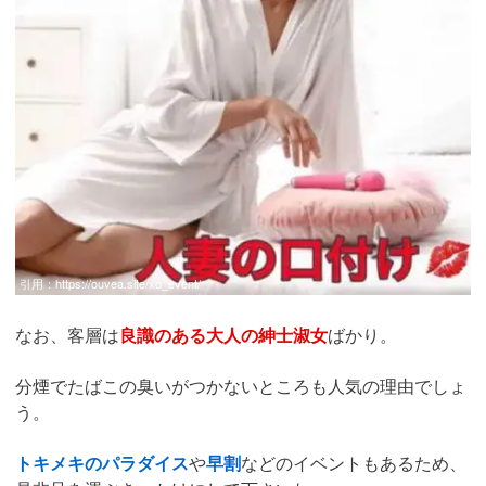
引用：
https://ouvea.site/xo_event/
なお、客層は
良識のある大人の紳士淑女
ばかり。
分煙でたばこの臭いがつかないところも人気の理由でしょ
う。
トキメキのパラダイス
や
早割
などのイベントもあるため、