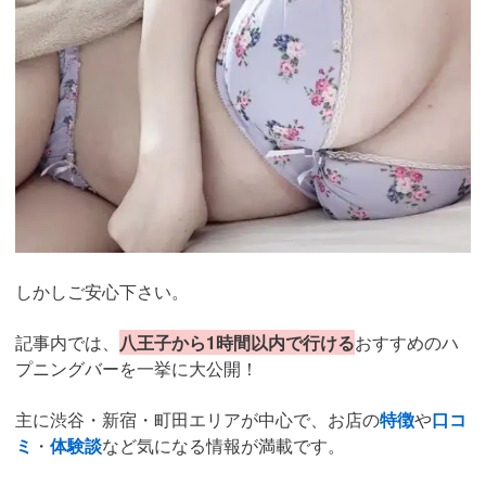
しかしご安心下さい。
記事内では、
八王子から1時間以内で行ける
おすすめのハ
プニングバーを一挙に大公開！
主に渋谷・新宿・町田エリアが中心で、お店の
特徴
や
口コ
ミ
・
体験談
など気になる情報が満載です。