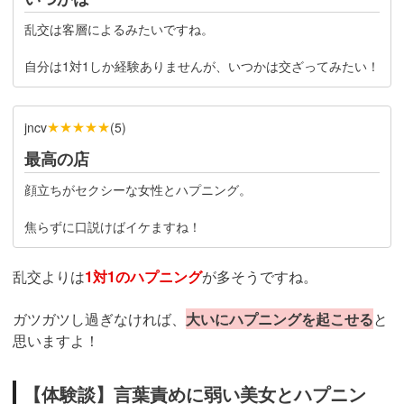
乱交は客層によるみたいですね。
自分は1対1しか経験ありませんが、いつかは交ざってみたい！
★★★★★
jncv
(
5
)
最高の店
顔立ちがセクシーな女性とハプニング。
焦らずに口説けばイケますね！
乱交よりは
1対1のハプニング
が多そうですね。
ガツガツし過ぎなければ、
大いにハプニングを起こせる
と
思いますよ！
【体験談】言葉責めに弱い美女とハプニン