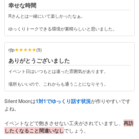
幸せな時間
Rさんとは一緒にいて楽しかったなぁ。
ゆっくりトークできる環境が素晴らしいと思いました。
★★★★★
rjtp
(
5
)
ありがとうございました
イベント日はいつもとは違った雰囲気があります。
場所もいいので、これからも通うことになりそう。
Silent Moonは
1対1でゆっくり話す状況
が作りやすいです
よね。
イベントなどで飽きさせない工夫がされていますし、
再訪
したくなること間違いなし
でしょう。