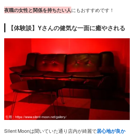
夜職の女性と関係を持ちたい人
にもおすすめです！
【体験談】Yさんの健気な一面に癒やされる
引用：
https://www.silent-moon.net/gallery/
Silent Moonは聞いていた通り店内が綺麗で
居心地が良か