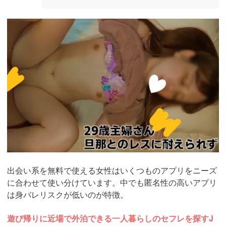
https://pcmax.jp/lp/?
ad_id=rm307152
出会い系を無料で使える女性はいくつものアプリをニーズ
に合わせて使い分けています。中でも匿名性の高いアプリ
は身バレリスクが低いのが特徴。
遊び帰りに近場で外泊できる一人暮らしのセフレを探すJ