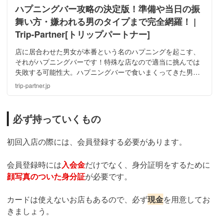
ハプニングバー攻略の決定版！準備や当日の振
舞い方・嫌われる男のタイプまで完全網羅！ |
Trip-Partner[トリップパートナー]
店に居合わせた男女が本番という名のハプニングを起こす、
それがハプニングバーです！特殊な店なので適当に挑んでは
失敗する可能性大。ハプニングバーで食いまくってきた男が
攻略法を伝授します！嫌われるタイプの男性も紹介するので
trip-partner.jp
反面教師にして頑張って！体験談もありますよ！
必ず持っていくもの
初回入店の際には、会員登録する必要があります。
会員登録時には
入会金
だけでなく、身分証明をするために
顔写真のついた身分証
が必要です。
カードは使えないお店もあるので、必ず
現金
を用意してお
きましょう。