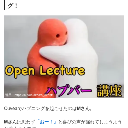
グ！
引用：
https://ouvea.site/xo_event/
Ouveaでハプニングを起こせたのは
Mさん
。
Mさん
は思わず
「おー！」
と喜びの声が漏れてしまうよう