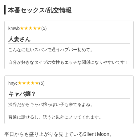
本番セックス/乱交情報
★★★★★
kmwb
(
5
)
人妻さん
こんなに短いスパンで通うハプバー初めて。
自分が好きなタイプの女性もエッチな関係になりやすいです！
★★★★★
hnyc
(
5
)
キャバ嬢？
渋谷だからキャバ嬢っぽい子も来てるよね。
普通に話せるし、誘うと以外にノッてくれます。
平日からも盛り上がりを見せているSilent Moon。