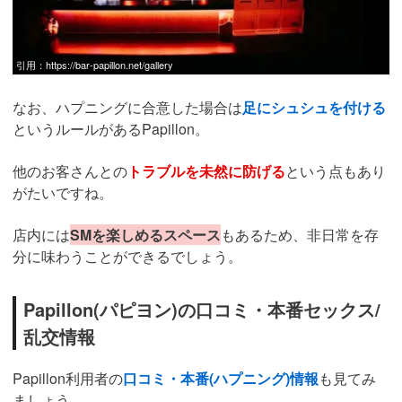
引用：
https://bar-papillon.net/gallery
なお、ハプニングに合意した場合は
足にシュシュを付ける
というルールがあるPapillon。
他のお客さんとの
トラブルを未然に防げる
という点もあり
がたいですね。
店内には
SMを楽しめるスペース
もあるため、非日常を存
分に味わうことができるでしょう。
Papillon(パピヨン)の口コミ・本番セックス/
乱交情報
Papillon
利用者の
口コミ・本番(ハプニング)情報
も見てみ
ましょう。