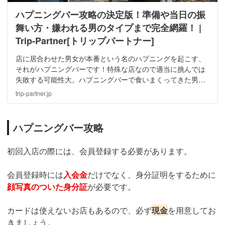
ハプニングバー攻略の決定版！準備や当日の振
舞い方・嫌われる男のタイプまで完全網羅！ |
Trip-Partner[トリップパートナー]
店に居合わせた男女が本番という名のハプニングを起こす、
それがハプニングバーです！特殊な店なので適当に挑んでは
失敗する可能性大。ハプニングバーで食いまくってきた男が
攻略法を伝授します！嫌われるタイプの男性も紹介するので
trip-partner.jp
反面教師にして頑張って！体験談もありますよ！
ハプニングバー攻略
初回入店の際には、会員登録する必要があります。
会員登録時には
入会金
だけでなく、身分証明をするために
顔写真のついた身分証
が必要です。
カードは使えないお店もあるので、必ず
現金
を用意してお
きましょう。