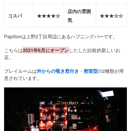
店内の雰囲
コスパ
★★★★☆
★★★☆☆
気
Papillonは上野2丁目周辺にあるハプニングバーです。
こちらは
2021年6月にオープン
したした比較的新しいお
店。
プレイルームは
外からの覗き窓付き
・
密室型
の2種類が用
意されています。