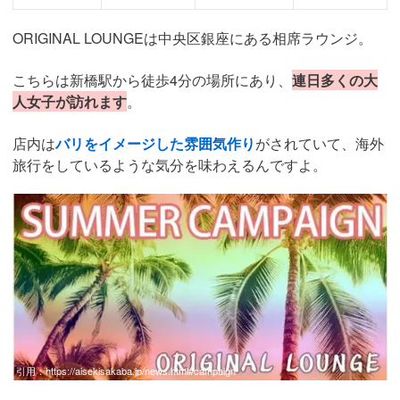
ORIGINAL LOUNGEは中央区銀座にある相席ラウンジ。
こちらは新橋駅から徒歩4分の場所にあり、
連日多くの大
人女子が訪れます
。
店内は
バリをイメージした雰囲気作り
がされていて、海外
旅行をしているような気分を味わえるんですよ。
引用：
https://aisekisakaba.jp/news.html#campaign