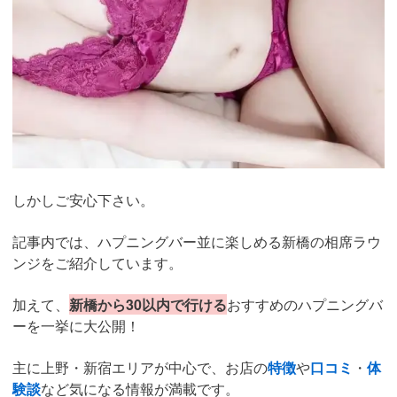
しかしご安心下さい。
記事内では、ハプニングバー並に楽しめる新橋の相席ラウ
ンジをご紹介しています。
加えて、
新橋から30以内で行ける
おすすめのハプニングバ
ーを一挙に大公開！
主に上野・新宿エリアが中心で、お店の
特徴
や
口コミ
・
体
験談
など気になる情報が満載です。