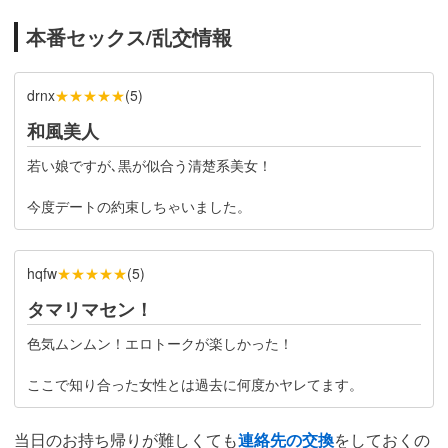
本番セックス/乱交情報
★★★★★
drnx
(
5
)
和風美人
若い娘ですが､黒が似合う清楚系美女！
今度デートの約束しちゃいました。
★★★★★
hqfw
(
5
)
タマリマセン！
色気ムンムン！エロトークが楽しかった！
ここで知り合った女性とは過去に何度かヤレてます。
当日のお持ち帰りが難しくても
連絡先の交換
をしておくの