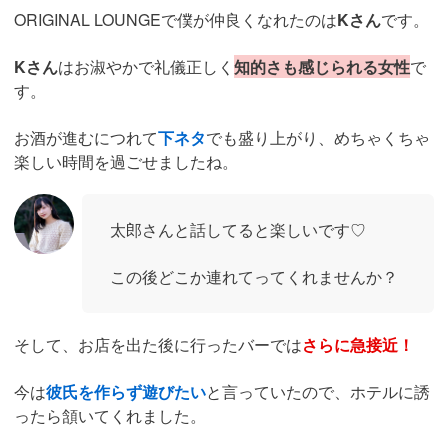
ORIGINAL LOUNGEで僕が仲良くなれたのは
Kさん
です。
Kさん
はお淑やかで礼儀正しく
知的さも感じられる女性
で
す。
お酒が進むにつれて
下ネタ
でも盛り上がり、めちゃくちゃ
楽しい時間を過ごせましたね。
太郎さんと話してると楽しいです♡
この後どこか連れてってくれませんか？
そして、お店を出た後に行ったバーでは
さらに急接近！
今は
彼氏を作らず遊びたい
と言っていたので、ホテルに誘
ったら頷いてくれました。