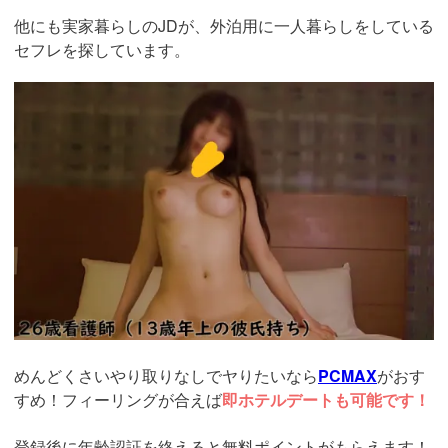
他にも実家暮らしのJDが、外泊用に一人暮らしをしている
セフレを探しています。
https://pcmax.jp/lp/?
ad_id=rm307152
めんどくさいやり取りなしでヤりたいなら
PCMAX
がおす
すめ！フィーリングが合えば
即ホテルデートも可能です！
登録後に年齢認証を終えると無料ポイントがもらえます！