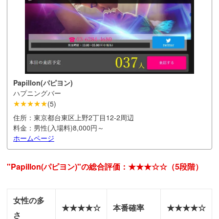
Papillon(パピヨン)
ハプニングバー
★★★★★
(
5
)
住所：
東京都台東区上野2丁目12-2周辺
料金：
男性(入場料)8,000円～
ホームページ
"Papillon(パピヨン)"の総合評価：★★★☆☆（5段階）
女性の多
★★★★☆
本番確率
★★★★☆
さ