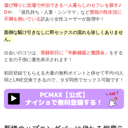
遊び帰りに近場で外泊できる一人暮らしのセフレを探すJ
D
や、「彼氏持ち・人妻・シンママ」など
普段の性生活に
不満を抱いている
訳あり女性ユーザーが急増中！
面倒な駆け引きなしに即セックスの流れも珍しくありませ
ん。
出会いのコツは、
登録初日に「年齢確認と微課金」
をする
と女の子側に優先表示されます！
初回登録でもらえる大量の無料ポイントと併せて平均10人
弱とLINE交換できるので、タダ同然でセックス可能です！
https://pcmax.jp/lp/?
ad_id=rm307152