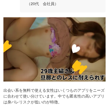
（20代 会社員）
https://pcmax.jp/lp/?
ad_id=rm307152
出会い系を無料で使える女性はいくつものアプリをニーズ
に合わせて使い分けています。中でも匿名性の高いアプリ
は身バレリスクが低いのが特徴。