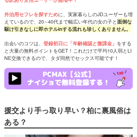
外泊用セフレを探すため
に、実家暮らしのJDユーザーも増
えているので、20∼40代まで幅広い年代の女の子と
面倒な
駆け引きなしに即ホテルinする流れも珍しくありません。
出会いのコツは、
登録初日に「年齢確認と微課金」
をする
と大量の無料ポイントをGET！これだけで平均10人弱とLI
NE交換できるので、タダ同然でセックス可能です！
https://pcmax.jp/lp/?
ad_id=rm307152
援交より手っ取り早い？柏に裏風俗は
ある？