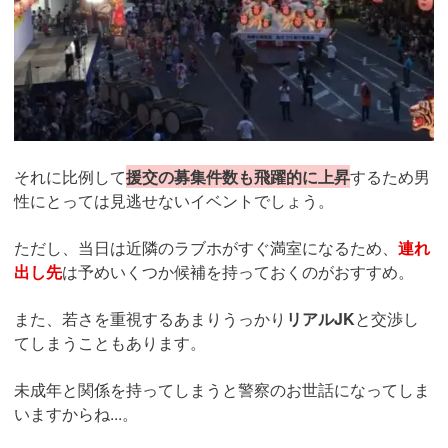
それに比例して
援交の募集件数も飛躍的に上昇
するため男
性にとっては見逃せないイベントでしょう。
ただし、当日は近隣のラブホがすぐ満室になるため、
連れ
出し先
は予めいくつか候補を持っておくのがおすすめ。
また、若さを重視するあまりうっかり
リアルJK
と交渉し
てしまうこともあります。
未成年と関係を持ってしまうと警察のお世話になってしま
いますからね...。