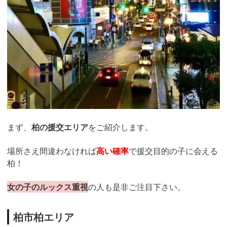
まず、
柏の援交エリア
をご紹介します。
場所さえ間違わなければ
高い確率
で援交目的の子に会える
柏！
女の子のルックス重視
の人も是非ご注目下さい。
柏市柏エリア