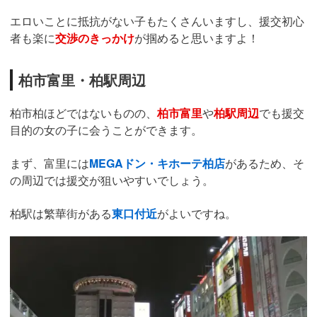
エロいことに抵抗がない子もたくさんいますし、援交初心
者も楽に
交渉のきっかけ
が掴めると思いますよ！
柏市富里・柏駅周辺
柏市柏ほどではないものの、
柏市富里
や
柏駅周辺
でも援交
目的の女の子に会うことができます。
まず、富里には
MEGAドン・キホーテ柏店
があるため、そ
の周辺では援交が狙いやすいでしょう。
柏駅は繁華街がある
東口付近
がよいですね。