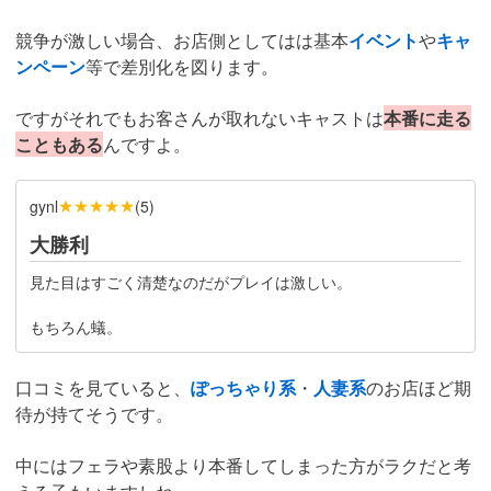
競争が激しい場合、お店側としてはは基本
イベント
や
キャ
ンペーン
等で差別化を図ります。
ですがそれでもお客さんが取れないキャストは
本番に走る
こともある
んですよ。
★★★★★
gynl
(
5
)
大勝利
見た目はすごく清楚なのだがプレイは激しい。
もちろん蟻。
口コミを見ていると、
ぽっちゃり系
・
人妻系
のお店ほど期
待が持てそうです。
中にはフェラや素股より本番してしまった方がラクだと考