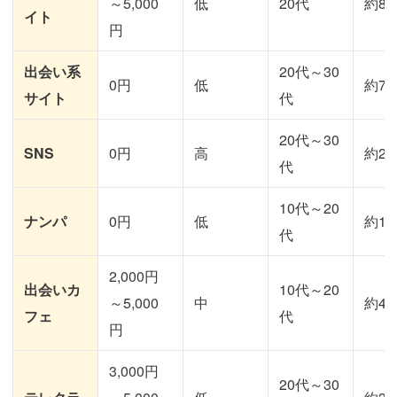
～5,000
低
20代
約80
イト
円
出会い系
20代～30
0円
低
約70
サイト
代
20代～30
SNS
0円
高
約20
代
10代～20
ナンパ
0円
低
約10
代
2,000円
出会いカ
10代～20
～5,000
中
約40
フェ
代
円
3,000円
20代～30