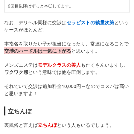
2回目以降はずっと本◯してます。
なお、デリヘル同様に交渉は
セラピストの裁量次第
という
ケースがほとんど。
本指名を取りたい子が担当になったり、常連になることで
交渉のハードルは一気に下がる
と思います。
メンズエステは
モデルクラスの美人
もたくさんいますし、
ワクワク感
という意味では他を圧倒します。
それでいて交渉は追加料金10,000円～なのでコスパは高い
と思いますよ！
立ちんぼ
裏風俗と言えば
立ちんぼ
という人もいるでしょう。