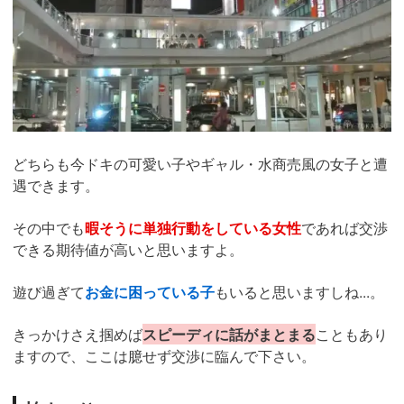
どちらも今ドキの可愛い子やギャル・水商売風の女子と遭
遇できます。
その中でも
暇そうに単独行動をしている女性
であれば交渉
できる期待値が高いと思いますよ。
遊び過ぎて
お金に困っている子
もいると思いますしね...。
きっかけさえ掴めば
スピーディに話がまとまる
こともあり
ますので、ここは臆せず交渉に臨んで下さい。