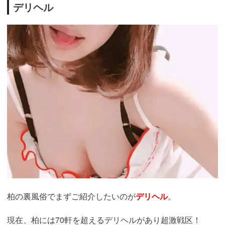
デリヘル
柏
の裏風俗でまずご紹介したいのが
デリヘル
。
現在、柏には70軒を超えるデリヘルがあり
超激戦区！