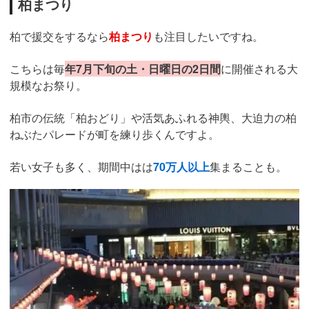
柏まつり
柏で援交をするなら
柏まつり
も注目したいですね。
こちらは毎
年7月下旬の土・日曜日の2日間
に開催される大
規模なお祭り。
柏市の伝統「柏おどり」や活気あふれる神輿、大迫力の柏
ねぶたパレードが町を練り歩くんですよ。
若い女子も多く、期間中はは
70万人以上
集まることも。