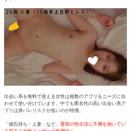
https://pcmax.jp/lp/?
ad_id=rm307152
出会い系を無料で使える女性は複数のアプリをニーズに合
わせて使い分けています。中でも匿名性の高い出会い系ア
プリは身バレリスクが低いのが特徴。
「彼氏持ち・人妻」など、
普段の性生活に不満を抱いてい
る訳あり女性ユーザーが急増中！