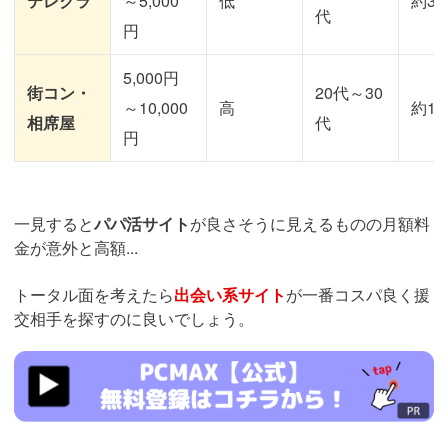
テレクラ
～5,000
低
約30
代
円
5,000円
街コン・
20代～30
～10,000
高
約10
相席屋
代
円
一見すると
パパ活サイト
が良さそうに見えるものの月額料
金が意外と高額...
トータル面を考えたら
出会い系サイト
が一番コスパ良く援
交相手を探すのに良いでしょう。
https://pcmax.jp/lp/?
ad_id=rm307152&mode=lp38