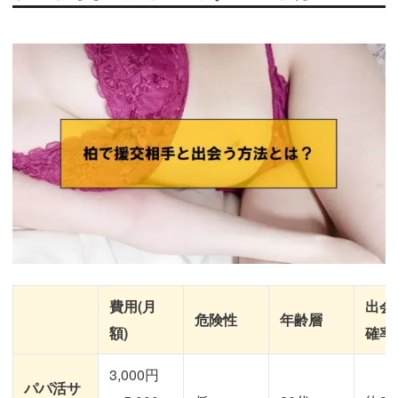
費用(月
出会
危険性
年齢層
額)
確率
3,000円
パパ活サ