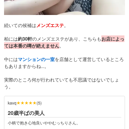
続いての候補は
メンズエステ
。
柏には
約30軒
のメンズエステがあり、こちらも
お店によっ
ては本番の噂が絶えません
。
中には
マンションの一室
を店舗として運営しているところ
もありますからね...。
実際のところ何が行われていても不思議ではないでしょ
う。
★★★★★
kavq
(
5
)
20歳半ばの美人
小柄で抱き心地良いややむっちりさん。