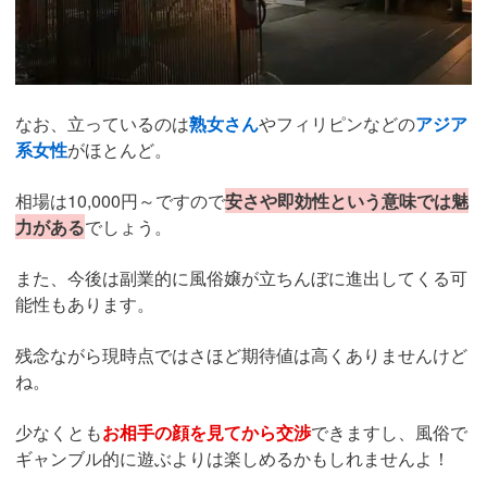
なお、立っているのは
熟女さん
やフィリピンなどの
アジア
系女性
がほとんど。
相場は10,000円～ですので
安さや即効性という意味では魅
力がある
でしょう。
また、今後は副業的に風俗嬢が立ちんぼに進出してくる可
能性もあります。
残念ながら現時点ではさほど期待値は高くありませんけど
ね。
少なくとも
お相手の顔を見てから交渉
できますし、風俗で
ギャンブル的に遊ぶよりは楽しめるかもしれませんよ！