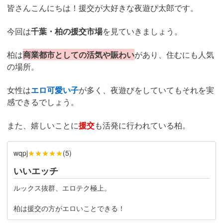
皆さんこんにちは！援交が大好きな夜遊び太郎です。
今回は
千葉・柏の援交市場
を見ていきましょう。
柏は
商業都市としての活気や賑わい
があり、住むにも人気
の場所。
女性は
エロ可愛い子
が多く、夜遊びをしていてもそれを実
感できるでしょう。
また、嬉しいことに
援交
も活発に行われている柏。
★★★★★
wqpj
(
5
)
いいエッチ
ルックス抜群、エロテク極上。
柏は援交の方がエロいことできる！