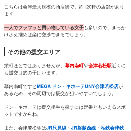
こちらは会津最大規模の商店街で、約120軒の店舗があり
ます。
一人でフラフラと買い物している女子
も多いので、きっか
けさえ掴めば楽に交渉できるでしょう。
その他の援交エリア
栄町ほどではありませんが、
幕内南町
や
会津若松駅
近くに
も援交目的の子はいます。
幕内南町ですと
MEGA ドン・キホーテUNY会津若松店
が
あるため、その周辺では援交が狙いやすいでしょう。
ドン・キホーテは援交相手を探すには定番ともいえるスポ
ットですからね。
また、会津若松駅は
JR只見線
・
JR磐越西線
・
私鉄会津鉄