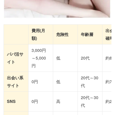
費用(月
出会
危険性
年齢層
額)
確率
3,000円
パパ活サ
～5,000
低
20代
約80
イト
円
出会い系
20代～30
0円
低
約70
サイト
代
20代～30
SNS
0円
高
約20
代