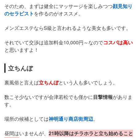
そのため、まずは健全にマッサージを楽しみつつ
顔見知り
のセラピスト
を作るのがオススメ。
メンズエステならS級と言われるような美女も多いです。
それでいて交渉は追加料金10,000円～なので
コスパは高い
と思いますよ！
立ちんぼ
裏風俗と言えば
立ちんぼ
という人も多いでしょう。
数こそ少ないですが会津若松でも僅かに
目撃情報
がありま
す。
場所の候補としては
神明通り商店街周辺
。
昼間はいませんが、
21時以降はチラホラと立ち始めること