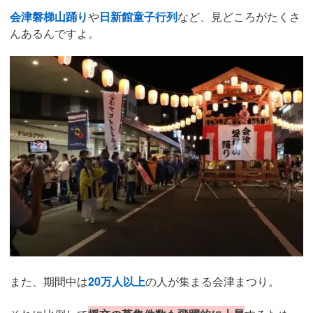
会津磐梯山踊り
や
日新館童子行列
など、見どころがたくさ
んあるんですよ。
また、期間中は
20万人以上
の人が集まる会津まつり。