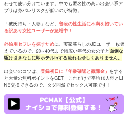
わせて使い分けています。中でも匿名性の高い出会い系ア
プリは身バレリスクが低いのが特徴。
「彼氏持ち・人妻」など、
普段の性生活に不満を抱いてい
る訳あり女性ユーザーが急増中！
外泊用セフレを探すため
に、実家暮らしのJDユーザーも増
えているので、20∼40代まで幅広い年代の女の子と
面倒な
駆け引きなしに即ホテルinする流れも珍しくありません。
出会いのコツは、
登録初日に「年齢確認と微課金」
をする
と大量の無料ポイントをGET！これだけで平均10人弱とLI
NE交換できるので、タダ同然でセックス可能です！
https://pcmax.jp/lp/?
ad_id=rm307152