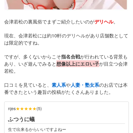
会津若松
の裏風俗でまずご紹介したいのが
デリヘル
。
現在、会津若松には約10軒のデリヘルがあり店舗数として
は限定的ですね。
ですが、多くないからこそ
指名合戦
が行われている背景も
あり、いざ遊んでみると
想像以上にエロい子
が目立つ会津
若松。
口コミを見ていると、
素人系
や
人妻・塾女系
のお店では本
番できたという趣旨の投稿がたくさんありました。
★★★★★
njes
(
5
)
ふつうに蟻
生で出来るからいいですよねー