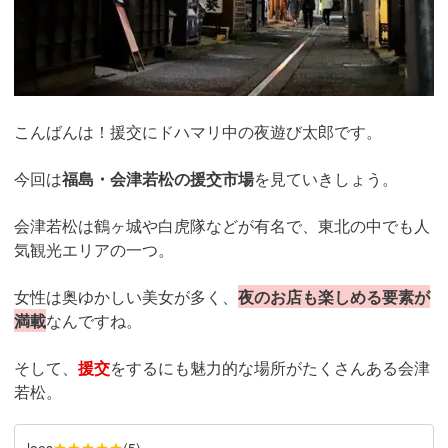
こんばんは！援交にドハマリ中の夜遊び太郎です。
今回は
福島・会津若松の援交市場
を見ていきしょう。
会津若松は鶴ヶ城や白虎隊などが有名で、
東北の中でも人
気観光エリアの一つ。
女性は奥ゆかしい美女が多く、
夜のお店も楽しめる要素が
満載
なんですね。
そして、
援交
をするにも魅力的な場所がたくさんある会津
若松。
★★★★★
loes
(
5
)