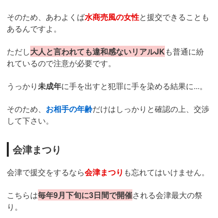
そのため、あわよくば
水商売風の女性
と援交できることも
あるんですよ。
ただし
大人と言われても違和感ないリアルJK
も普通に紛
れているので注意が必要です。
うっかり
未成年
に手を出すと犯罪に手を染める結果に...。
そのため、
お相手の年齢
だけはしっかりと確認の上、交渉
して下さい。
会津まつり
会津で援交をするなら
会津まつり
も忘れてはいけません。
こちらは
毎年9月下旬に3日間で開催
される会津最大の祭
り。