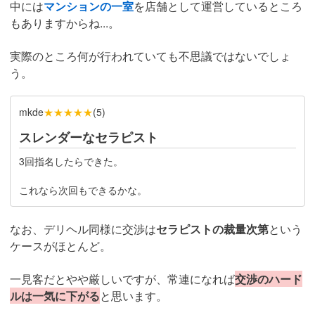
中には
マンションの一室
を店舗として運営しているところ
もありますからね...。
実際のところ何が行われていても不思議ではないでしょ
う。
★★★★★
mkde
(
5
)
スレンダーなセラピスト
3回指名したらできた。
これなら次回もできるかな。
なお、デリヘル同様に交渉は
セラピストの裁量次第
という
ケースがほとんど。
一見客だとやや厳しいですが、常連になれば
交渉のハード
ルは一気に下がる
と思います。