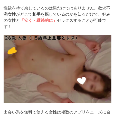
性欲を持て余しているのは男だけではありません。欲求不
満女性がどこで相手を探しているのかを知るだけで、好み
の女性と
「安く・継続的に」
セックスすることが可能で
す！
https://pcmax.jp/lp/?
ad_id=rm307152
出会い系を無料で使える女性は複数のアプリをニーズに合