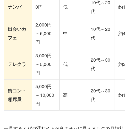
10代～20
ナンパ
0円
低
約10
代
2,000円
出会いカ
10代～20
～5,000
中
約40
フェ
代
円
3,000円
20代～30
テレクラ
～5,000
低
約30
代
円
5,000円
街コン・
20代～30
～10,000
高
約10
相席屋
代
円
一見すると
パパ活サイト
が良さそうに見えるものの月額料