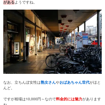
がある
ようですね。
なお、立ちんぼ女性は
熟女さん
や
おばあちゃん世代
がほと
んど。
ですが相場は10,000円～なので
料金的には魅力
があります
ね。