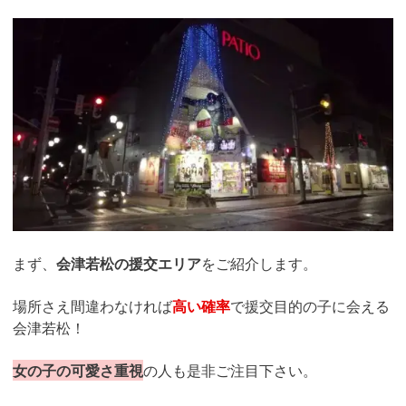
まず、
会津若松の援交エリア
をご紹介します。
場所さえ間違わなければ
高い確率
で援交目的の子に会える
会津若松！
女の子の可愛さ重視
の人も是非ご注目下さい。