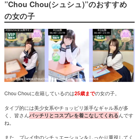
”Chou Chou(シュシュ)”のおすすめ
の女の子
引用：
https://www.chouchou-nishikawaguchi.com/attendance
Chou Chouに在籍しているのは
25歳まで
の女の子。
タイプ的には美少女系やチョッピリ派手なギャル系が多
く、皆さん
バッチリとコスプレを着こなしてくれる
んです
ね。
また、プレイ中のシチュエーションをしっかり重視してく