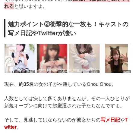
れる
と思いますよ。
魅力ポイント②衝撃的な一枚も！キャストの
写メ日記やTwitterが凄い
引用：
https://fujoho.jp/index.php?p=shop_girl_blog_list&id=63701
現在、
約35名
の女の子が在籍しているChou Chou。
人数としては決して多くありませんが、その一人ひとりが
新規オープンに向けて超厳選された子たちなんですよ。
そして、見逃してはならないのが彼女たちの
写メ日記
や
T
witter
。