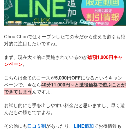
引用：
https://www.cityheaven.net/saitama/A1102/A110201/chouchou/
Chou Chouではオープンしたての今だから使える割引も絶
対的に注目したいですね。
まず、現在大々的に実施されているのが
総額1,000円キャ
ンペーン
。
こちらは全てのコースが
5,000円OFF
になるというキャン
ペーンで、今なら
40分11,000円～と激役価格で遊ぶことが
できてしまう
んですよ。
お試し的にも手を出しやすい料金だと思いますし、早く遊
んだもの勝ちですよね。
その他にも
口コミ割
があったり、
LINE追加
でお得情報も