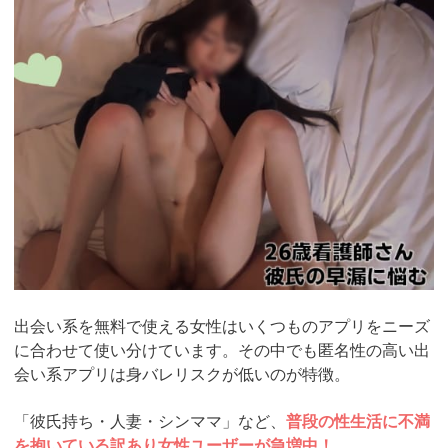
https://pcmax.jp/lp/?
ad_id=rm307152
出会い系を無料で使える女性はいくつものアプリをニーズ
に合わせて使い分けています。その中でも匿名性の高い出
会い系アプリは身バレリスクが低いのが特徴。
「彼氏持ち・人妻・シンママ」など、
普段の性生活に不満
を抱いている訳あり女性ユーザーが急増中！