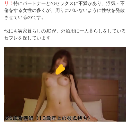
リ！
特にパートナーとのセックスに不満があり、浮気・不
倫をする女性の多くが、周りにバレないように性欲を発散
させているのです。
他にも実家暮らしのJDが、外泊用に一人暮らしをしている
セフレを探しています。
https://pcmax.jp/lp/?
ad_id=rm307152