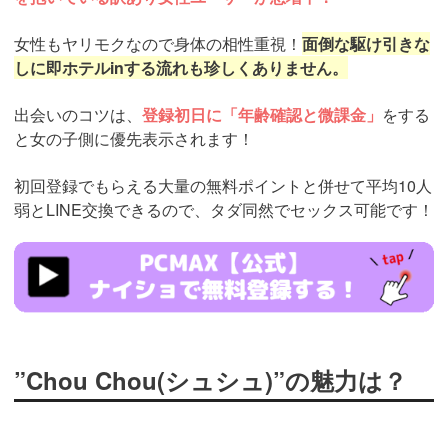
女性もヤリモクなので身体の相性重視！
面倒な駆け引きな
しに即ホテルinする流れも珍しくありません。
出会いのコツは、
登録初日に「年齢確認と微課金」
をする
と女の子側に優先表示されます！
初回登録でもらえる大量の無料ポイントと併せて平均10人
弱とLINE交換できるので、タダ同然でセックス可能です！
https://pcmax.jp/lp/?
ad_id=rm307152
”Chou Chou(シュシュ)”の魅力は？