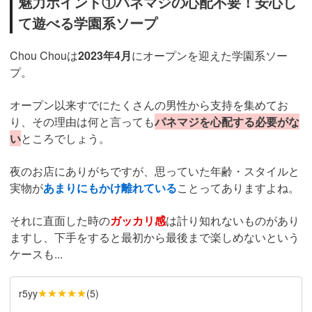
魅力ポイント①パネマジの心配不要！安心し
て遊べる学園系ソープ
Chou Chouは
2023年4月
にオープンを迎えた学園系ソー
プ。
オープン以来すでにたくさんの男性から支持を集めてお
り、その理由は何と言っても
パネマジを心配する必要がな
い
ところでしょう。
夜のお店にありがちですが、思っていた年齢・スタイルと
実物が
あまりにもかけ離れている
ことってありますよね。
それに直面した時の
ガッカリ感
は計り知れないものがあり
ますし、下手をすると最初から最後まで楽しめないという
ケースも...
★★★★★
r5yy
(
5
)