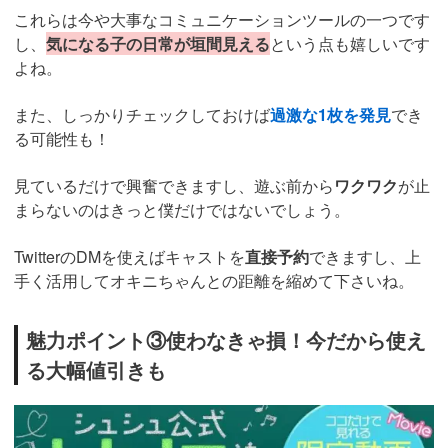
これらは今や大事なコミュニケーションツールの一つです
し、
気になる子の日常が垣間見える
という点も嬉しいです
よね。
また、しっかりチェックしておけば
過激な1枚を発見
でき
る可能性も！
見ているだけで興奮できますし、遊ぶ前から
ワクワク
が止
まらないのはきっと僕だけではないでしょう。
TwitterのDMを使えばキャストを
直接予約
できますし、上
手く活用してオキニちゃんとの距離を縮めて下さいね。
魅力ポイント③使わなきゃ損！今だから使え
る大幅値引きも