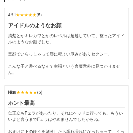
★★★★★
4Rft
(
5
)
アイドルのようなお顔
清楚とかキレカワとかのレベルは超越していて、整ったアイド
ルのようなお顔でした。
童顔でいらっしゃって唇に程よい厚みがありセクシー。
こんな子と遊べるなんて幸福という言葉意外に見つかりませ
ん。
★★★★★
Nki8
(
5
)
ホント最高
仁王立ちFェラがあったり、それにベッドに行っても、もうい
いよと言うまでFェラはやめませんでしたからね。
おまけに下のほうを刺激したら濡れ濡れになっちゃって、うっ