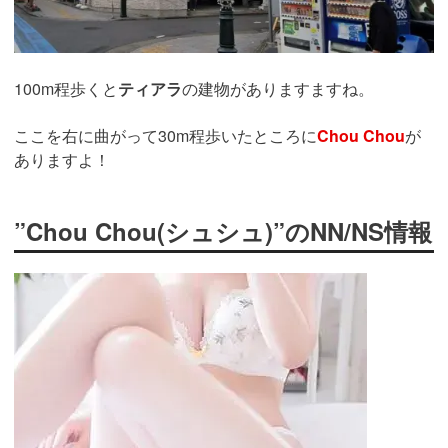
100m程歩くと
ティアラ
の建物がありますますね。
ここを右に曲がって30m程歩いたところに
Chou Chou
が
ありますよ！
”Chou Chou(シュシュ)”のNN/NS情報