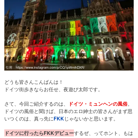
引用：
https://www.instagram.com/p/CQ1pWmihDXR/
どうも皆さんこんばんは！
ドイツ街歩きならお任せ、夜遊び太郎です。
さて、今回ご紹介するのは、
ドイツ・ミュンヘンの風俗
。
ドイツの風俗と聞けば、日本のエロ紳士の皆さんがまず思
いつくのは、真っ先に
FKK
じゃないかと思います。
ドイツに行ったらFKKデビュー
するぜ、ってホント、もは