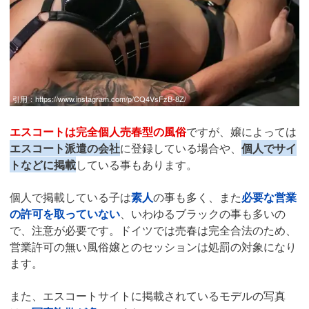
引用：
https://www.instagram.com/p/CQ4VsFzB-8Z/
エスコートは完全個人売春型の風俗
ですが、嬢によっては
エスコート派遣の会社
に登録している場合や、
個人でサイ
トなどに掲載
している事もあります。
個人で掲載している子は
素人
の事も多く、また
必要な営業
の許可を取っていない
、いわゆるブラックの事も多いの
で、注意が必要です。ドイツでは売春は完全合法のため、
営業許可の無い風俗嬢とのセッションは処罰の対象になり
ます。
また、エスコートサイトに掲載されているモデルの写真