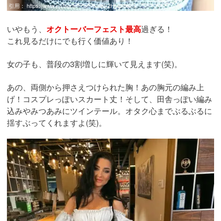
引用：
https://www.instagram.com/p/CKx2HMOBab3/
いやもう、
オクトーバーフェスト最高
過ぎる！
これ見るだけにでも行く価値あり！
女の子も、普段の3割増しに輝いて見えます(笑)。
あの、両側から押さえつけられた胸！あの胸元の編み上
げ！コスプレっぽいスカート丈！そして、田舎っぽい編み
込みやみつあみにツインテール。オタク心までぶるぶるに
揺すぶってくれますよ(笑)。