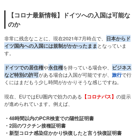
【コロナ最新情報】ドイツへの入国は可能な
のか
非常に残念なことに、現在2021年7月時点で、
日本からド
イツ国内への入国には規制がかかったまま
となっていま
す。
ドイツでの居住権
や
永住権
を持っている場合や、
ビジネス
など特別の許可
がある場合は入国が可能ですが、
旅行
で行
くにはまだもう少し時間がかかりそうな感じですね。
現在、EUではEU圏内で効力のある
【コロナパス】
の提示
が進められています。例えば、
・48時間以内のPCR検査での陽性証明書
・2回のワクチン接種証明書
・新型コロナ感染症かかり快復したと言う快復証明書