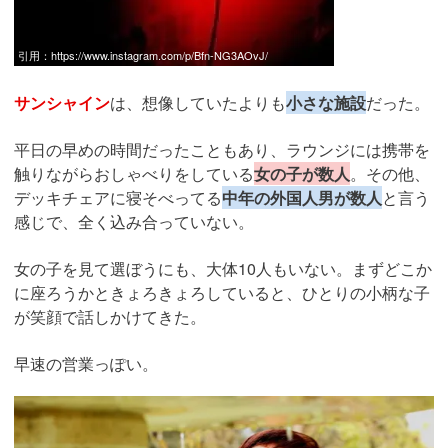
引用：
https://www.instagram.com/p/Bfn-NG3AOvJ/
サンシャイン
は、想像していたよりも
小さな施設
だった。
平日の早めの時間だったこともあり、ラウンジには携帯を
触りながらおしゃべりをしている
女の子が数人
。その他、
デッキチェアに寝そべってる
中年の外国人男が数人
と言う
感じで、全く込み合っていない。
女の子を見て選ぼうにも、大体10人もいない。まずどこか
に座ろうかときょろきょろしていると、ひとりの小柄な子
が笑顔で話しかけてきた。
早速の営業っぽい。