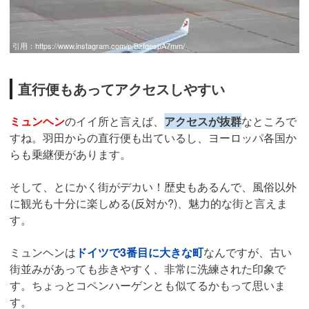
引用：
https://www.instagram.com/p/BzfqespA7mm/
直行便もあってアクセスしやすい
ミュンヘン
のイイ所と言えば、
アクセスが抜群
なところで
すね。羽田からの直行便も出ているし、ヨーロッパ各国か
らも乗継便があります。
そして、とにかく街がデカい！歴史もあるんで、風俗以外
に観光も十分に楽しめる(反対か?)、魅力的な街と言えま
す。
ミュンヘンは
ドイツで3番目に大きな町
なんですが、古い
街並みがあっても歩きやすく、非常に洗練された印象で
す。ちょっとコペンハーゲンとも似てるかもって思いま
す。