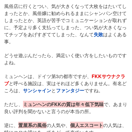
風俗店に行くとつい、気が大きくなって大枚をはたいてし
まったとか、風俗嬢に勧められるままにシャンパン空けて
しまったとか、英語が苦手でコミュニケーションが取れず
に、予定より多く支払ってしまった、つい気が大きくなっ
てチップをあげすぎててしまった、なんて
失敗
はよくある
事。
どうせ遊ぶんだったら、満足いく使い方をしたいものです
よね。
ミュンヘンは、ドイツ第3の都市ですが、
FKKサウナクラ
ブ
と呼べる施設は、実はそれほど多くありません。有名ど
ころは、
サンシャイン
と
ファンタジー
ですね。
ただし、
ミュンヘンのFKKの質は年々低下気味
で、あまり
良い評判を聞かないと言うのが本当の所。
逆に、
置屋系の風俗
の人気や、
個人エスコート
の人気は、