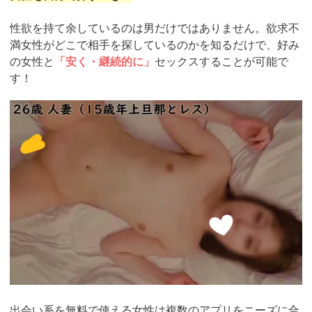
性欲を持て余しているのは男だけではありません。欲求不
満女性がどこで相手を探しているのかを知るだけで、好み
の女性と
「安く・継続的に」
セックスすることが可能で
す！
https://pcmax.jp/lp/?
ad_id=rm307152
出会い系を無料で使える女性は複数のアプリをニーズに合