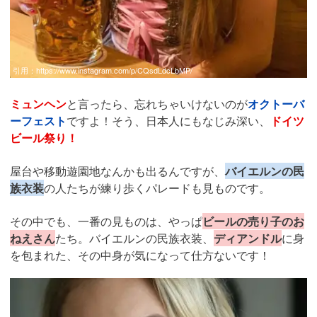
引用：
https://www.instagram.com/p/CQsdLdcLbMP/
ミュンヘン
と言ったら、忘れちゃいけないのが
オクトーバ
ーフェスト
ですよ！そう、日本人にもなじみ深い、
ドイツ
ビール祭り！
屋台や移動遊園地なんかも出るんですが、
バイエルンの民
族衣装
の人たちが練り歩くパレードも見ものです。
その中でも、一番の見ものは、やっぱ
ビールの売り子のお
ねえさん
たち。バイエルンの民族衣装、
ディアンドル
に身
を包まれた、その中身が気になって仕方ないです！