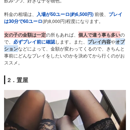
飲みつつ、好きな子を物色。
料金の相場は、
入場が50ユーロ(約6,500円)
前後、
プレイ
は30分で60ユーロ
(約8,000円)程度になります。
女の子の金額は一定
の所もあれば、
個人で違う事も多い
の
で、
必ずプレイ前に確認
します。また、
プレイ内容
や
オプ
ション
などによって、金額が変わってくるので、きちんと
事前にどんなプレイをしたいのかを決めてから行くのがお
ススメ。
2．置屋