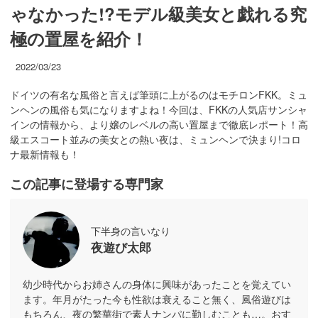
ゃなかった!?モデル級美女と戯れる究
極の置屋を紹介！
2022/03/23
ドイツの有名な風俗と言えば筆頭に上がるのはモチロンFKK。ミュ
ンヘンの風俗も気になりますよね！今回は、FKKの人気店サンシャ
インの情報から、より嬢のレベルの高い置屋まで徹底レポート！高
級エスコート並みの美女との熱い夜は、ミュンヘンで決まり!コロ
ナ最新情報も！
この記事に登場する専門家
下半身の言いなり
夜遊び太郎
幼少時代からお姉さんの身体に興味があったことを覚えてい
ます。年月がたった今も性欲は衰えること無く、風俗遊びは
もちろん、夜の繁華街で素人ナンパに勤しむことも…。おす