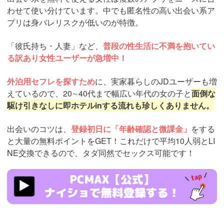
わせて使い分けています。中でも匿名性の高い出会い系ア
プリは身バレリスクが低いのが特徴。
「彼氏持ち・人妻」など、
普段の性生活に不満を抱いてい
る訳あり女性ユーザーが急増中！
外泊用セフレを探すため
に、実家暮らしのJDユーザーも増
えているので、20∼40代まで幅広い年代の女の子と
面倒な
駆け引きなしに即ホテルinする流れも珍しくありません。
出会いのコツは、
登録初日に「年齢確認と微課金」
をする
と大量の無料ポイントをGET！これだけで平均10人弱とLI
NE交換できるので、タダ同然でセックス可能です！
https://pcmax.jp/lp/?
ad_id=rm307152