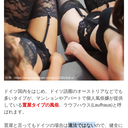
引用：
https://www.instagram.com/p/CQ30v2sjf-n/
ドイツ国内をはじめ、ドイツ語圏のオーストリアなどでも
多いタイプが、マンションやアパートで個人風俗嬢が提供
している
置屋タイプの風俗
。ラウフハウス(Laufhaus)と呼
ばれます。
置屋と言ってもドイツの場合は
違法ではない
ので、健全に