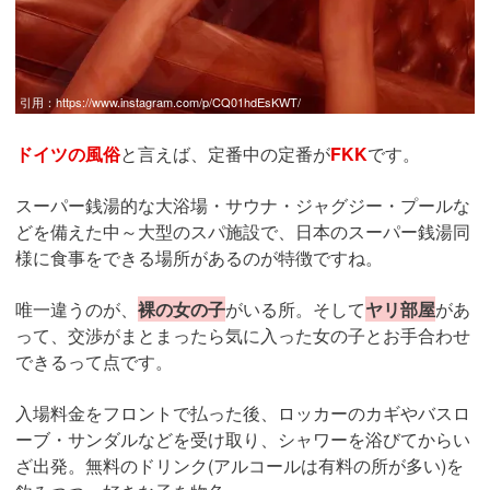
引用：
https://www.instagram.com/p/CQ01hdEsKWT/
ドイツの風俗
と言えば、定番中の定番が
FKK
です。
スーパー銭湯的な大浴場・サウナ・ジャグジー・プールな
どを備えた中～大型のスパ施設で、日本のスーパー銭湯同
様に食事をできる場所があるのが特徴ですね。
唯一違うのが、
裸の女の子
がいる所。そして
ヤリ部屋
があ
って、交渉がまとまったら気に入った女の子とお手合わせ
できるって点です。
入場料金をフロントで払った後、ロッカーのカギやバスロ
ーブ・サンダルなどを受け取り、シャワーを浴びてからい
ざ出発。無料のドリンク(アルコールは有料の所が多い)を