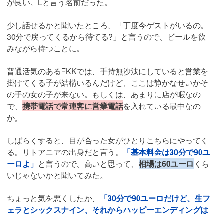
が良い。Lと言う名前だった。
少し話せるかと聞いたところ、「丁度今ゲストがいるの。
30分で戻ってくるから待てる?」と言うので、ビールを飲
みながら待つことに。
普通活気のあるFKKでは、手持無沙汰にしていると営業を
掛けてくる子が結構いるんだけど、ここは静かなせいかそ
の手の女の子が来ない。もしくは、あまりに店が暇なの
で、
携帯電話で常連客に営業電話
を入れている最中なの
か。
しばらくすると、目が合った女がひとりこちらにやってく
る。リトアニアの出身だと言う。
「基本料金は30分で90ユ
ーロよ」
と言うので、高いと思って、
相場は60ユーロ
くら
いじゃないかと聞いてみた。
ちょっと気を悪くしたか、
「30分で90ユーロだけど、生フ
ェラとシックスナイン、それからハッピーエンディングは