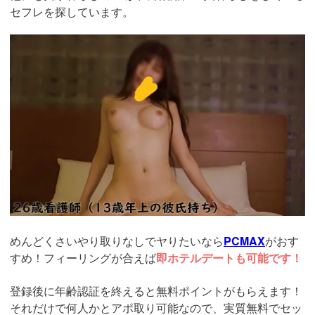
セフレを探しています。
https://pcmax.jp/lp/?
ad_id=rm307152
めんどくさいやり取りなしでヤりたいなら
PCMAX
がおす
すめ！フィーリングが合えば
即ホテルデートも可能です！
登録後に年齢認証を終えると無料ポイントがもらえます！
それだけで何人かとアポ取り可能なので、実質無料でセッ