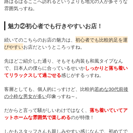
路はるばるここへ訪れるというよりも地元の人が多そうな
雰囲気っすね。
魅力②初心者でも行きやすいお店！
続いてのこちらのお店の魅力は、
初心者でも比較的足を運
びやすい
お店だというところっすね。
先ほどご紹介した通り、そもそも内装も和風タイプなん
で、日本人の僕らに合っているせいか
しっかりと落ち着い
てリラックスして過ごせる
感じがするっすね。
客層としても、個人的にっすけど、比較的
若めな30代前後
の小粋な男女が多い
印象っすね～。
だからと言って騒がしいわけではなく、
落ち着いていてア
ットホームな雰囲気で楽しめる
のが特徴！
しかも
スタッフさんも親しみやすい
感じなんで、初めてで