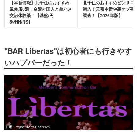
【本番情報】北千住のおすすめ
北千住のおすすめピンサロ5
風俗店6選！金髪外国人と生ハメ
潜入！天蓋本番や裏オプ事
交渉体験談！【基盤/円
調査！【2026年版】
盤/NN/NS】
"BAR Libertas"は初心者にも行きやす
いハプバーだった！
引用：
https://libertas-bar.com/