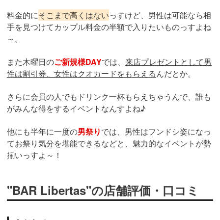
料金的に
そこまで高くはない
っすけど、男性は可能なら相
手を見つけてカップル料金の半額で入りたいものっすよね
～。
また木曜日の
ご新規様DAY
では、
来店プレゼントとして男
性は割引券、女性はクオカードをもらえる
んだとか。
さらに会員の人でもドリンク一杯もらえちゃうんで、誰も
がみんな得をするイベントなんすよね♪
他にも半年に一度の
男祭り
では、男性はフンドシ姿になっ
てお祭り気分を堪能できるなどと、魅力的なイベントが勢
揃いっすよ～！
"BAR Libertas"の店舗評価・口コミ