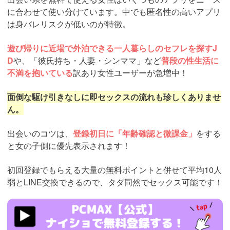
に合わせて使い分けています。中でも匿名性の高いアプリ
は身バレリスクが低いのが特徴。
遊び帰りに近場で外泊できる一人暮らしのセフレを探すJ
D
や、「彼氏持ち・人妻・シンママ」など
普段の性生活に
不満を抱いている
訳あり女性ユーザーが急増中！
面倒な駆け引きなしに即セックスの流れも珍しくありませ
ん。
出会いのコツは、
登録初日に「年齢確認と微課金」
をする
と女の子側に優先表示されます！
初回登録でもらえる大量の無料ポイントと併せて平均10人
弱とLINE交換できるので、タダ同然でセックス可能です！
https://pcmax.jp/lp/?
ad_id=rm307152