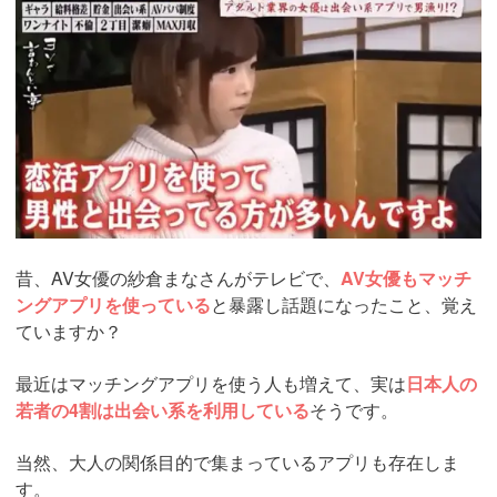
ads.jp/t6d63J515a0bact6/cl/?
bId=F965693T&msid=1990
昔、AV女優の紗倉まなさんがテレビで、
AV女優もマッチ
ングアプリを使っている
と暴露し話題になったこと、覚え
ていますか？
最近はマッチングアプリを使う人も増えて、実は
日本人の
若者の4割は出会い系を利用している
そうです。
当然、大人の関係目的で集まっているアプリも存在しま
す。