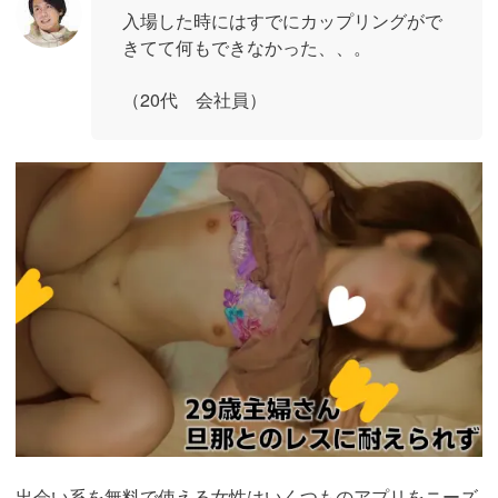
入場した時にはすでにカップリングがで
きてて何もできなかった、、。
（20代 会社員）
https://pcmax.jp/lp/?
ad_id=rm307152
出会い系を無料で使える女性はいくつものアプリをニーズ