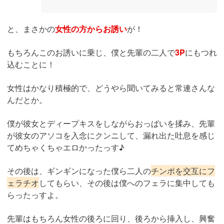
と、まさかの
女性の方からお誘い
が！
もちろんこのお誘いに乗じ、僕と先輩の二人で
3P
にもつれ
込むことに！
女性はかなり積極的で、どうやら聞いてみると常連さんな
んだとか。
僕が彼女とディープキスをしながらおっぱいを揉み、先輩
が彼女のアソコを入念にクンニして、漏れ出た吐息を感じ
てめちゃくちゃエロかったっす♪
その後は、ギンギンになった僕ら二人の
チンポを交互にフ
ェラチオ
してもらい、その後は僕へのフェラに集中しても
らったっすよ。
先輩はもちろん女性の後ろに回り、後ろから挿入し、興奮