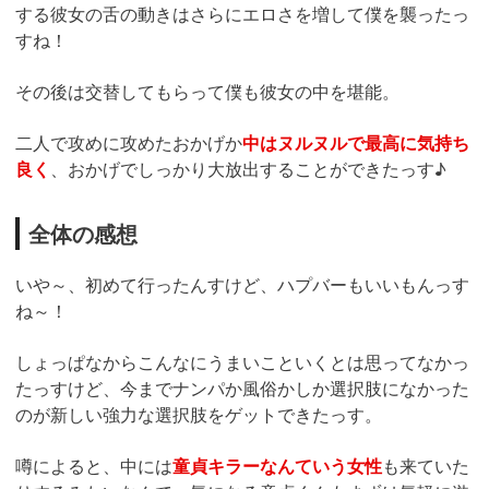
する彼女の舌の動きはさらにエロさを増して僕を襲ったっ
すね！
その後は交替してもらって僕も彼女の中を堪能。
二人で攻めに攻めたおかげか
中はヌルヌルで最高に気持ち
良く
、おかげでしっかり大放出することができたっす♪
全体の感想
いや～、初めて行ったんすけど、ハプバーもいいもんっす
ね～！
しょっぱなからこんなにうまいこといくとは思ってなかっ
たっすけど、今までナンパか風俗かしか選択肢になかった
のが新しい強力な選択肢をゲットできたっす。
噂によると、中には
童貞キラーなんていう女性
も来ていた