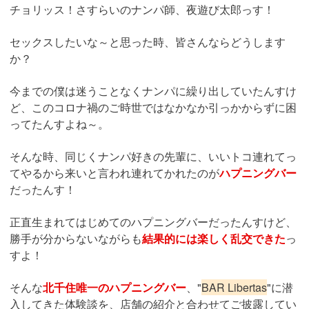
チョリッス！さすらいのナンパ師、夜遊び太郎っす！
セックスしたいな～と思った時、皆さんならどうします
か？
今までの僕は迷うことなくナンパに繰り出していたんすけ
ど、このコロナ禍のご時世ではなかなか引っかからずに困
ってたんすよね～。
そんな時、同じくナンパ好きの先輩に、いいトコ連れてっ
てやるから来いと言われ連れてかれたのが
ハプニングバー
だったんす！
正直生まれてはじめてのハプニングバーだったんすけど、
勝手が分からないながらも
結果的には楽しく乱交できた
っ
すよ！
そんな
北千住唯一のハプニングバー
、"
BAR Libertas
"に潜
入してきた体験談を、店舗の紹介と合わせてご披露してい