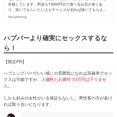
在籍しています。料金も10000円台で遊べるお店が多くあ
り、抜いてもらいたい人もチャンスがあれば抜いてもらえま
す！この記事を読めばどのようなマッサージをしてもらえる
trip-partner.jp
のかわかるので、おすすめです。
ハプバーより確実にセックスするな
ら！
【限定PR】
ハプニングバーでいい感じの雰囲気になれば高確率でセッ
クスは可能ですが、
入場料とお酒代で2万円は下りませ
ん。
しかも好みの女性がいる保証もないし、男性客の方が多け
れば取り合いになります。