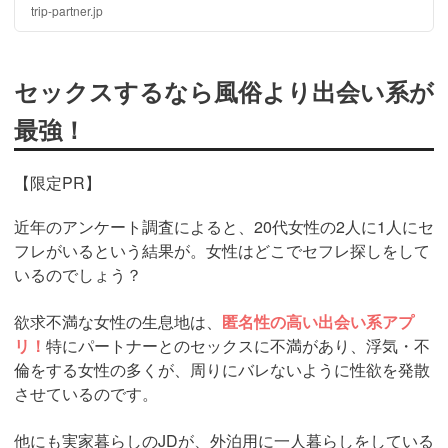
北千住のセクキャバ・おっパブに潜入体験してきましたの
trip-partner.jp
で、紹介させていただきます！
セックスするなら風俗より出会い系が
最強！
【限定PR】
近年のアンケート調査によると、20代女性の2人に1人にセ
フレがいるという結果が。女性はどこでセフレ探しをして
いるのでしょう？
欲求不満な女性の生息地は、
匿名性の高い出会い系アプ
リ！
特にパートナーとのセックスに不満があり、浮気・不
倫をする女性の多くが、周りにバレないように性欲を発散
させているのです。
他にも実家暮らしのJDが、外泊用に一人暮らしをしている