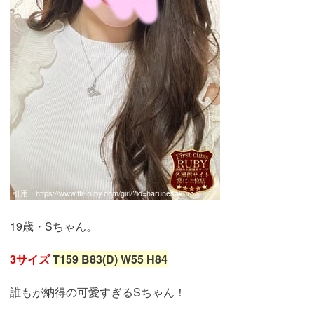
引用：
https://www.tfr-ruby.com/girl/?id=harunesakura
19歳・Sちゃん。
3サイズ
T159 B83(D) W55 H84
誰もが納得の可愛すぎるSちゃん！