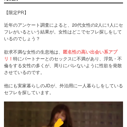
【限定PR】
近年のアンケート調査によると、20代女性の2人に1人にセ
フレがいるという結果が。女性はどこでセフレ探しをして
いるのでしょう？
欲求不満な女性の生息地は、
匿名性の高い出会い系アプ
リ！
特にパートナーとのセックスに不満があり、浮気・不
倫をする女性の多くが、周りにバレないように性欲を発散
させているのです。
他にも実家暮らしのJDが、外泊用に一人暮らしをしている
セフレを探しています。
https://pcmax.jp/lp/?
ad_id=rm307152