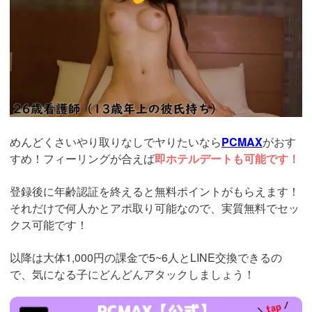
めんどくさいやり取りなしでヤりたいなら
PCMAX
がおす
すめ！フィーリングが合えば
即ホテルデートも可能です！
登録後に年齢認証を終えると無料ポイントがもらえます！
それだけで何人かとアポ取り可能なので、実質無料でセッ
クス可能です！
以降は大体1,000円の課金で5~6人とLINE交換できるの
で、気になる子にどんどんアタックしましょう！
https://pcmax.jp/lp/?