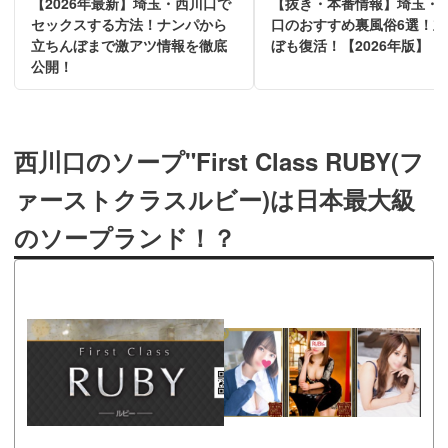
【2026年最新】埼玉・西川口で
【抜き・本番情報】埼玉・
セックスする方法！ナンパから
口のおすすめ裏風俗6選！立
立ちんぼまで激アツ情報を徹底
ぼも復活！【2026年版】
公開！
西川口のソープ"First Class RUBY(フ
ァーストクラスルビー)は日本最大級
のソープランド！？