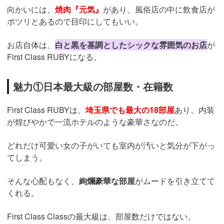
向かいには、
焼肉『元気』
があり、風俗店の中に飲食店が
ポツリとあるので目印にしてもいい。
お店自体は、
白と黒を基調としたシックな雰囲気のお店
が
First Class RUBYになる。
魅力①日本最大級の部屋数・在籍数
First Class RUBYは、
埼玉県でも最大の18部屋
あり、内装
が煌びやかで一流ホテルのような豪華さなのだ。
どれだけ可愛い女の子がいても室内が汚いと気分が下がっ
てしまう。
そんな心配もなく、
絢爛豪華な部屋
がムードを引き立てて
くれる。
First Class Classの最大級は、部屋数だけではない。