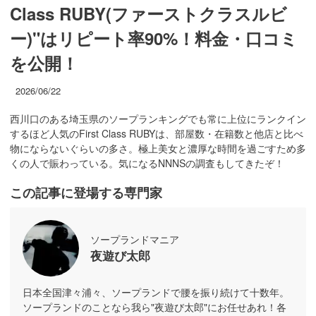
Class RUBY(ファーストクラスルビ
ー)"はリピート率90%！料金・口コミ
を公開！
2026/06/22
西川口のある埼玉県のソープランキングでも常に上位にランクイン
するほど人気のFirst Class RUBYは、部屋数・在籍数と他店と比べ
物にならないぐらいの多さ。極上美女と濃厚な時間を過ごすため多
くの人で賑わっている。気になるNNNSの調査もしてきたぞ！
この記事に登場する専門家
ソープランドマニア
夜遊び太郎
日本全国津々浦々、ソープランドで腰を振り続けて十数年。
ソープランドのことなら我ら"夜遊び太郎"にお任せあれ！各