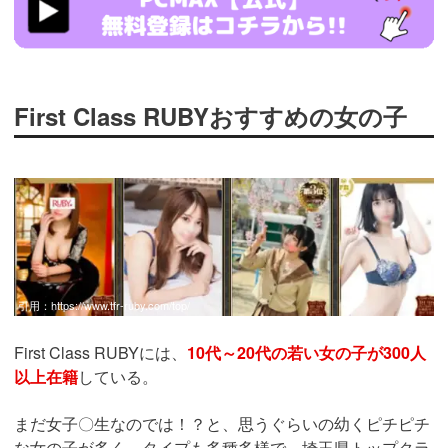
ad_id=rm307152
First Class RUBYおすすめの女の子
引用：
https://www.tfr-ruby.com/top/
First Class RUBYには、
10代～20代の若い女の子が300人
以上在籍
している。
まだ女子〇生なのでは！？と、思うぐらいの幼くピチピチ
な女の子が多く、タイプも多種多様で、埼玉県トップクラ