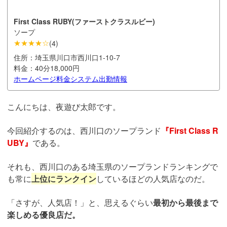
First Class RUBY(ファーストクラスルビー)
ソープ
★★★★☆
(
4
)
住所：
埼玉県川口市西川口1-10-7
料金：
40分18,000円
ホームページ
料金システム
出勤情報
こんにちは、夜遊び太郎です。
今回紹介するのは、西川口のソープランド
『First Class R
UBY』
である。
それも、西川口のある埼玉県のソープランドランキングで
も常に
上位にランクイン
しているほどの人気店なのだ。
「さすが、人気店！」と、思えるぐらい
最初から最後まで
楽しめる優良店だ。